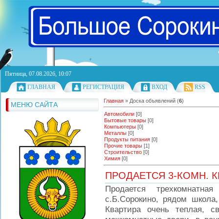
Пятница, 07.08.2026, 10:07
ГЛАВНАЯ
РЕГИСТРАЦИЯ
ВХОД
RSS
Главная
»
Доска объявлений
(
6
)
МЕНЮ САЙТА
Автомобили
[0]
Бытовые товары
[0]
Компьютеры
[0]
Металлы
[0]
Продукты питания
[0]
Прочие товары
[1]
Строительство
[0]
Химия
[0]
ПРОДАЕТСЯ 3-КОМН. К
Продается трехкомнатная
с.Б.Сорокино, рядом школа,
Квартира очень теплая, с