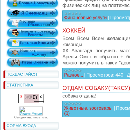
физических лиц на платежесп
Финансовые услуги
|
Просмот
ХОККЕЙ
Всем Всем Всем желающим
команды
ХК Авангард получить масс
Арены Омск и обратно + 
можно получить в такси "дев
ПОХВАСТАЙСЯ
Разное...
|
Просмотров:
440
|
Д
СТАТИСТИКА
ОТДАМ СОБАКУ(ТАКСУ)
собака отдана!
Животные, зоотовары
|
Просм
(0)
Сегодня нас посетили:
ФОРМА ВХОДА