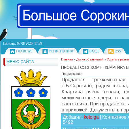
Пятница, 07.08.2026, 17:39
ГЛАВНАЯ
РЕГИСТРАЦИЯ
ВХОД
RSS
Главная
»
Доска объявлений
»
Услуги в разн
МЕНЮ САЙТА
ПРОДАЕТСЯ 3-КОМН. КВАРТИРА 
Предложение |
Продается трехкомнатная
с.Б.Сорокино, рядом школа,
Квартира очень теплая, с
межкомнатные двери, в ванн
сантехника. При продаже ост
в прихожей. Документы в пор
Добавил
:
kotolga
|
Контактное 
5492