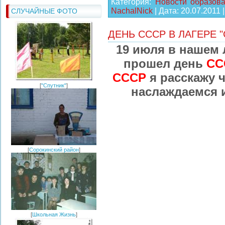
Категория:
Новости образов
NachalNick
| Дата:
20.07.2011
СЛУЧАЙНЫЕ ФОТО
ДЕНЬ СССР В ЛАГЕРЕ 
19 июля в нашем 
прошел день
СС
СССР
я расскажу ч
[
"Спутник"
]
наслаждаемся 
[
Сорокинский район
]
[
Школьная Жизнь
]