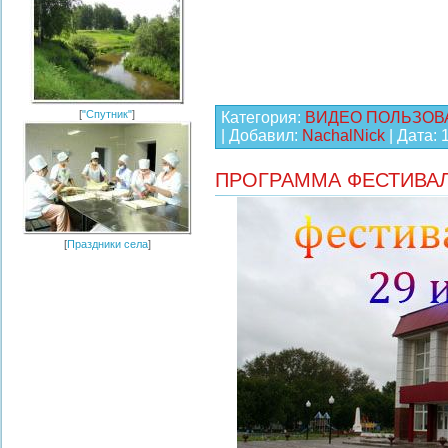
[
"Спутник"
]
Категория:
ВИДЕО ПОЛЬЗОВ
| Добавил:
NachalNick
| Дата:
ПРОГРАММА ФЕСТИВАЛ
[
Праздники села
]