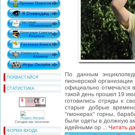
По данным энциклопед
ПОХВАСТАЙСЯ
пионерской организации 
официально отмечался в
СТАТИСТИКА
такой день прошел 19 июля
готовились отряды к св
старые добрые времена
"пионерах" горны, бараб
были одеты в должную ам
Сегодня нас посетили:
идейными ор
...
Читать д
ФОРМА ВХОДА