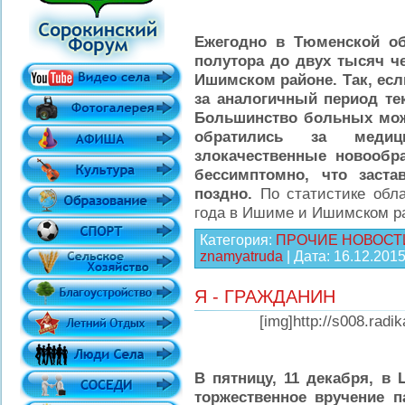
Ежегодно в Тюменской об
полутора до двух тысяч че
Ишимском районе. Так, если
за аналогичный период тек
Большинство больных мож
обратились за медиц
злокачественные новообр
бессимптомно, что заст
поздно.
По статистике обл
года в Ишиме и Ишимском 
Категория:
ПРОЧИЕ НОВОСТ
znamyatruda
| Дата:
16.12.201
Я - ГРАЖДАНИН
[img]http://s008.radi
В пятницу, 11 декабря, в 
торжественное вручение 