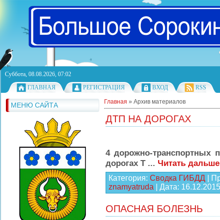
Суббота, 08.08.2026, 07:02
ГЛАВНАЯ
РЕГИСТРАЦИЯ
ВХОД
RSS
Главная
»
Архив материалов
МЕНЮ САЙТА
ДТП НА ДОРОГАХ
4 дорожно-транспортных 
дорогах Т
...
Читать дальше
Категория:
Сводка ГИБДД
| П
znamyatruda
| Дата:
16.12.201
ОПАСНАЯ БОЛЕЗНЬ