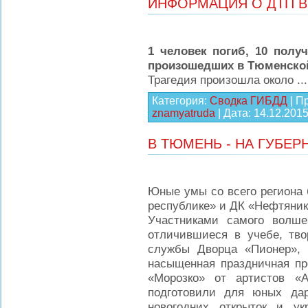
ИНФОРМАЦИЯ О ДТП В
1 человек погиб, 10 полу
произошедших в Тюменско
Трагедия произошла около
..
Категория:
Сводка ГИБДД
| П
znamyatruda
| Дата:
14.12.201
В ТЮМЕНЬ - НА ГУБЕР
Юные умы со всего региона 
республике» и ДК «Нефтяник»
Участниками самого волшеб
отличившиеся в учебе, тво
службы Дворца «Пионер», 
насыщенная праздничная пр
«Морозко» от артистов «А
подготовили для юных дар
новогодних открыток и у