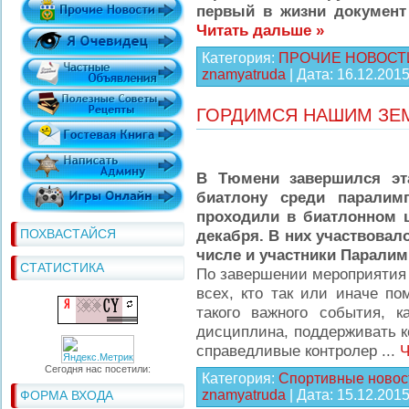
первый в жизни докумен
Читать дальше »
Категория:
ПРОЧИЕ НОВОСТ
znamyatruda
| Дата:
16.12.201
ГОРДИМСЯ НАШИМ ЗЕ
В Тюмени завершился э
биатлону среди паралим
проходили в биатлонном 
ПОХВАСТАЙСЯ
декабря. В них участвовал
числе и участники Паралим
СТАТИСТИКА
По завершении мероприятия
всех, кто так или иначе по
такого важного события, 
дисциплина, поддерживать к
справедливые контролер
...
Ч
Сегодня нас посетили:
Категория:
Спортивные новос
znamyatruda
| Дата:
15.12.201
ФОРМА ВХОДА