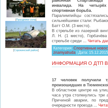
районная Спартакиада
инвалида. На четырёх
спортивная борьба.
Паралимпийцы состязались
[
Праздники села
]
сильнейшими стали: Рыбакова
Батт О.М. (3 место).
В стрельбе из лазерной ви
Л. Н. (1 место), Горбачёва
стрельбе среди
...
Читать да
Категория:
Спортивные новос
[
Сорокинский район
]
znamyatruda
| Дата:
15.12.201
ИНФОРМАЦИЯ О ДТП В
17 человек получили т
произошедших в Тюменской
В областном центре на ули
часа утра столкнулись три 
Причиной аварии, по пре
очередности проезда
...
Чита