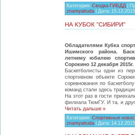
Категория:
Сводка ГИБДД
| П
znamyatruda
| Дата:
15.12.201
НА КУБОК "СИБИРИ"
Обладателями Кубка спорт
Ишимского района. Бас
летнему юбилею спортив
Сорокино 12 декабря 2015г.
Баскетболисты одни из пер
спортивном объекте Сороки
соревнования по баскетболу
команд стали здесь традици
На этот раз в гости приеха
филиала ТюмГУ. И та, и дру
Читать дальше »
Категория:
Спортивные новос
znamyatruda
| Дата:
14.12.201