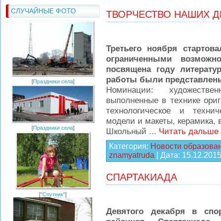
СЛУЧАЙНЫЕ ФОТО
ТВОРЧЕСТВО НАШИХ Д
Третьего ноября стартов
ограниченными возможн
посвящена году литерату
работы были представлен
[
Праздники села
]
Номинации: художестве
выполненные в технике орига
технологическое и технич
модели и макеты, керамика, в
[
Праздники села
]
Школьный
...
Читать дальше 
Категория:
Новости образова
znamyatruda
| Дата:
15.12.201
СПАРТАКИАДА
[
"Спутник"
]
Девятого декабря в спо