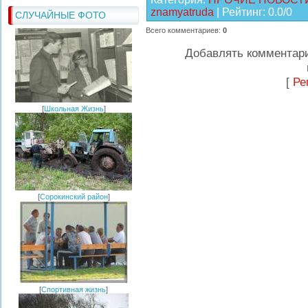
znamyatruda
|
Рейтинг
:
0.0
/
0
СЛУЧАЙНЫЕ ФОТО
Всего комментариев
:
0
Добавлять комментари
[
Ре
[
Школьная Жизнь
]
[
Сорокинский район
]
[
Спортивная жизнь
]