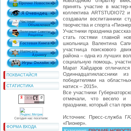
новогоднюю открытку вме
принять участие в мастер-
коллектива ARTSTUDIO72 и
создавали воспитанники ст
творчества и спорта «Пионер
Участники праздника расска
стать гостями главной но
школьница Валентина Сапи
участница поискового дви
района – одна из лучших во
социальную помощь, участни
Марат Хайдаров отличился
Одиннадцатиклассники из
ПОХВАСТАЙСЯ
победителями на областных
СТАТИСТИКА
натиск – 2015».
Все участники Губернаторск
отмечали, что весело и 
празднике, который стал пре
Источник: Пресс-служба Г
Сегодня нас посетили:
«Пионер».
ФОРМА ВХОДА
Категория
:
ПРОЧИЕ НОВОСТ