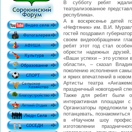
В субботу ребят ждали 
театрализованное представл
республика».
А в воскресенье детей г
«Нефтяник» им. В.И. Мурав
гостей поздравил губернато
своем видеообращении глав
ребят этот год стал особе
обрести надежных друзей,
«Ваши успехи – это успехи
области», – сказал Влад
поколению исполнения самых
и ярких впечатлений в новом 
Артисты театра «Ангажем
праздничный новогодний спе
Также для ребят были ор
интерактивная площадки 
Организаторы предложили у
потанцевать, познакомиться
в «Научном шоу профес
изготовлении праздничн