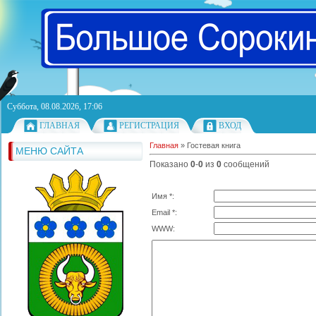
Суббота, 08.08.2026, 17:06
ГЛАВНАЯ
РЕГИСТРАЦИЯ
ВХОД
Главная
»
Гостевая книга
МЕНЮ САЙТА
Показано
0
-
0
из
0
сообщений
Имя *:
Email *:
WWW: