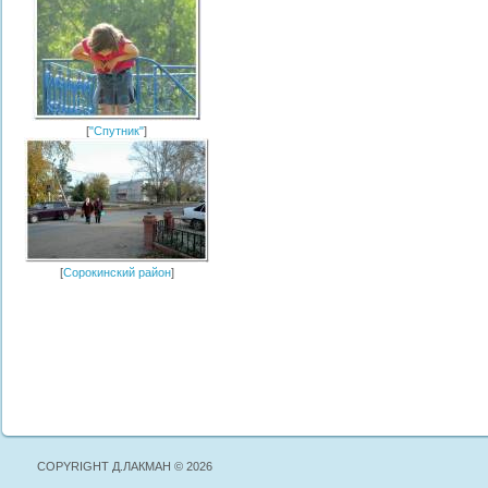
[
"Спутник"
]
[
Сорокинский район
]
COPYRIGHT Д.ЛАКМАН © 2026