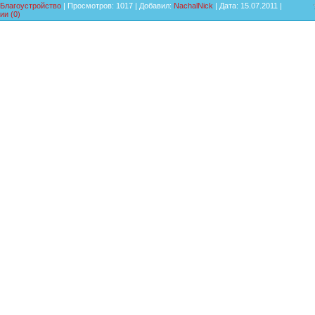
Благоустройство
| Просмотров: 1017 | Добавил:
NachalNick
| Дата:
15.07.2011
|
ии (0)