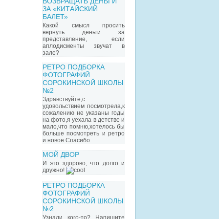
ВОЗВРАЩАТЬ ДЕНЬГИ
ЗА «КИТАЙСКИЙ
БАЛЕТ»
Какой смысл просить
вернуть деньги за
представление, если
аплодисменты звучат в
зале?
РЕТРО ПОДБОРКА
ФОТОГРАФИЙ
СОРОКИНСКОЙ ШКОЛЫ
№2
Здравствуйте,с
удовольствием посмотрела,к
сожалению не указаны годы
на фото,я уехала в детстве и
мало,что помню,хотелось бы
больше посмотреть и ретро
и новое.Спасибо.
МОЙ ДВОР
И это здорово, что долго и
дружно!
РЕТРО ПОДБОРКА
ФОТОГРАФИЙ
СОРОКИНСКОЙ ШКОЛЫ
№2
Узнали кого-то? Напишите