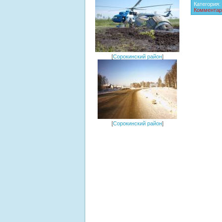
Категория:
Комментар
[
Сорокинский район
]
[
Сорокинский район
]