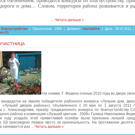
ся озеленением, проводятся конкурсы по благоустройству, при
дороги и дома… Словом, территория района развивается и ра
...
Читать дальше »
:
Благоустройство
| Просмотров: 1006 | Добавил:
NachalNick
| Дата:
28.07.2011
|
ии (0)
 УЧАСТНИЦА
На снимке: Г. Федина осенью 2010 года во дворе свое
 кандидаток на звание победителя районного конкурса «Лучшие дом, двор,
 «Лучший дворик района»), объявленного с 20 мая по 1 августа 2011 г
а с. Александровка, призёр традиционного конкурса по благоустройству Со
ьного района в номинации «Лучший цветник - 2008» Галина Николаевна Феди
 году усадьба этой приветливой хозяйки была признана лучшей сред
в. Ей присуждено первое место за оригинальность. На протяжении десяти 
а занимается раз
...
Читать дальше »