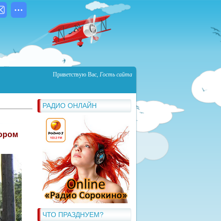
Приветствую Вас
,
Гость сайта
РАДИО ОНЛАЙН
кором
ЧТО ПРАЗДНУЕМ?