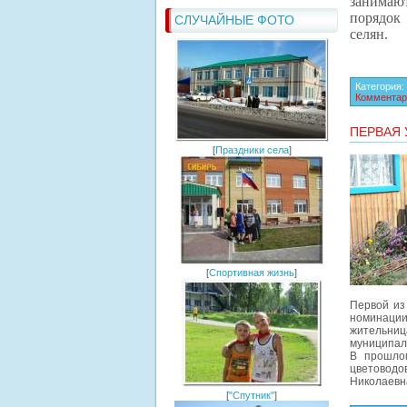
занимают
порядок 
СЛУЧАЙНЫЕ ФОТО
селян.
Категория
Комментар
ПЕРВАЯ
[
Праздники села
]
[
Спортивная жизнь
]
Первой из
номинации
жительниц
муниципал
В прошлом
цветоводо
Николаевн
[
"Спутник"
]