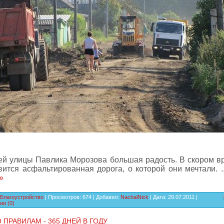
ей улицы Павлика Морозова большая радость. В скором в
вится асфальтированная дорога, о которой они мечтали.
.
»
Благоустройство
| Просмотров: 674 | Добавил:
NachalNick
| Дата:
29.07.2011
|
ии (0)
 ПРАВИЛАМ - 365 ДНЕЙ В ГОДУ