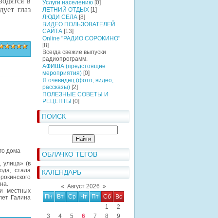
водятся в
Услуги населению
[0]
дует глаз
ЛЕТНИЙ ОТДЫХ
[1]
ЛЮДИ СЕЛА
[8]
ВИДЕО ПОЛЬЗОВАТЕЛЕЙ
САЙТА
[13]
Online "РАДИО СОРОКИНО"
[8]
Всегда свежие выпуски
радиопрограмм.
АФИША (предстоящие
мероприятия)
[0]
Я очевидец (фото, видео,
рассказы)
[2]
ПОЛЕЗНЫЕ СОВЕТЫ И
РЕЦЕПТЫ
[0]
ПОИСК
го дома
ОБЛАЧКО ТЕГОВ
 улица» (в
ода, стала
КАЛЕНДАРЬ
рокинского
на.
«
Август 2026
»
и местных
Пн
Вт
Ср
Чт
Пт
Сб
Вс
лет Галина
1
2
3
4
5
6
7
8
9