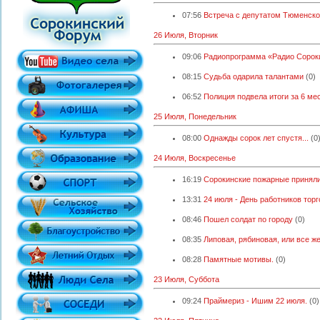
07:56
Встреча с депутатом Тюменск
26 Июля, Вторник
09:06
Радиопрограмма «Радио Сорокин
08:15
Судьба одарила талантами
(0)
06:52
Полиция подвела итоги за 6 мес
25 Июля, Понедельник
08:00
Однажды сорок лет спустя...
(0
24 Июля, Воскресенье
16:19
Сорокинские пожарные принял
13:31
24 июля - День работников торг
08:46
Пошел солдат по городу
(0)
08:35
Липовая, рябиновая, или все ж
08:28
Памятные мотивы.
(0)
23 Июля, Суббота
09:24
Праймериз - Ишим 22 июля.
(0)