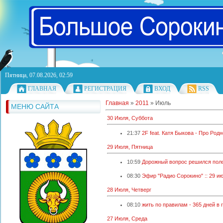
Пятница, 07.08.2026, 02:59
ГЛАВНАЯ
РЕГИСТРАЦИЯ
ВХОД
RSS
Главная
»
2011
»
Июль
МЕНЮ САЙТА
30 Июля, Суббота
21:37
2F feat. Катя Быкова - Про Род
29 Июля, Пятница
10:59
Дорожный вопрос решился пол
08:30
Эфир "Радио Сорокино" :: 29 июл
28 Июля, Четверг
08:10
жить по правилам - 365 дней в 
27 Июля, Среда