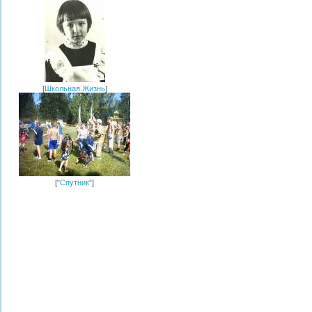
[
Школьная Жизнь
]
[
"Спутник"
]