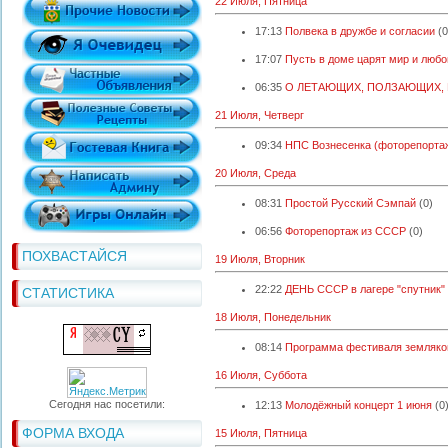
22 Июля, Пятница
17:13
Полвека в дружбе и согласии
(0
17:07
Пусть в доме царят мир и любо
06:35
О ЛЕТАЮЩИХ, ПОЛЗАЮЩИХ,
21 Июля, Четверг
09:34
НПС Вознесенка (фоторепорта
20 Июля, Среда
08:31
Простой Русский Сэмпай
(0)
06:56
Фоторепортаж из СССР
(0)
ПОХВАСТАЙСЯ
19 Июля, Вторник
22:22
ДЕНЬ СССР в лагере "спутник"
СТАТИСТИКА
18 Июля, Понедельник
08:14
Программа фестиваля земляко
16 Июля, Суббота
Сегодня нас посетили:
12:13
Молодёжный концерт 1 июня
(0
ФОРМА ВХОДА
15 Июля, Пятница