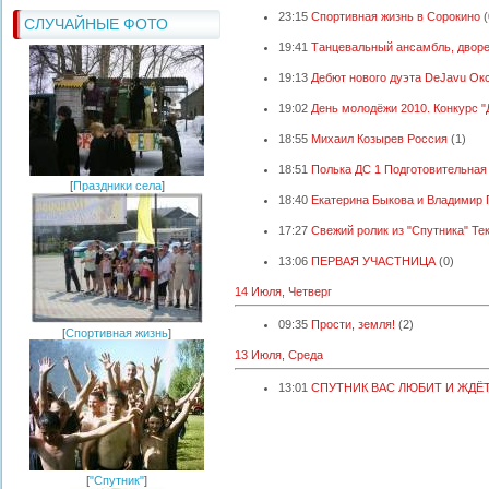
23:15
Спортивная жизнь в Сорокино
(
СЛУЧАЙНЫЕ ФОТО
19:41
Танцевальный ансамбль, дворец
19:13
Дебют нового дуэта DeJavu Окс
19:02
День молодёжи 2010. Конкурс "
18:55
Михаил Козырев Россия
(1)
18:51
Полька ДС 1 Подготовительная
[
Праздники села
]
18:40
Екатерина Быкова и Владимир 
17:27
Свежий ролик из "Спутника" Тек
13:06
ПЕРВАЯ УЧАСТНИЦА
(0)
14 Июля, Четверг
09:35
Прости, земля!
(2)
[
Спортивная жизнь
]
13 Июля, Среда
13:01
СПУТНИК ВАС ЛЮБИТ И ЖДЁ
[
"Спутник"
]