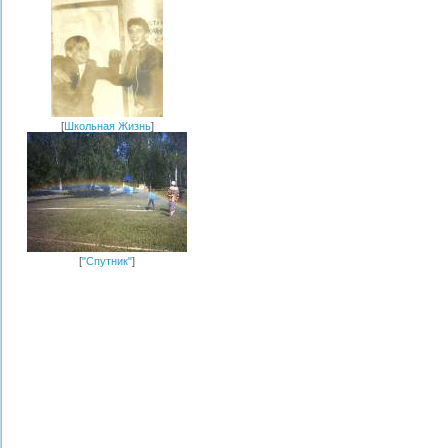
[
Школьная Жизнь
]
[
"Спутник"
]