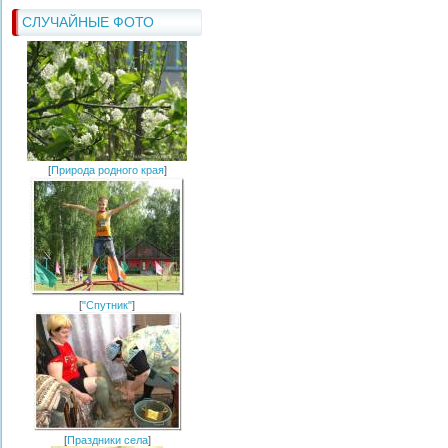
СЛУЧАЙНЫЕ ФОТО
[
Природа родного края
]
[
"Спутник"
]
[
Праздники села
]