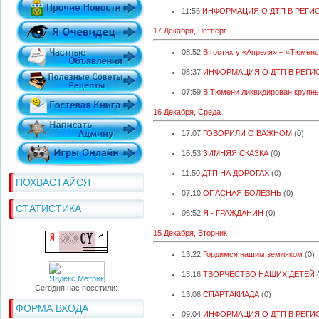
11:56
ИНФОРМАЦИЯ О ДТП В РЕГИ
17 Декабря, Четверг
08:52
В гостях у «Апреля» – «Тюмен
08:37
ИНФОРМАЦИЯ О ДТП В РЕГИ
07:59
В Тюмени ликвидирован крупны
16 Декабря, Среда
17:07
ГОВОРИЛИ О ВАЖНОМ
(0)
16:53
ЗИМНЯЯ СКАЗКА
(0)
11:50
ДТП НА ДОРОГАХ
(0)
ПОХВАСТАЙСЯ
07:10
ОПАСНАЯ БОЛЕЗНЬ
(0)
СТАТИСТИКА
06:52
Я - ГРАЖДАНИН
(0)
15 Декабря, Вторник
13:22
Гордимся нашим земляком
(0)
13:16
ТВОРЧЕСТВО НАШИХ ДЕТЕЙ
Сегодня нас посетили:
13:06
СПАРТАКИАДА
(0)
ФОРМА ВХОДА
09:04
ИНФОРМАЦИЯ О ДТП В РЕГИ