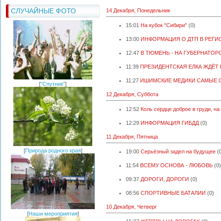
СЛУЧАЙНЫЕ ФОТО
14 Декабря, Понедельник
15:01
На кубок "Сибири"
(0)
13:00
ИНФОРМАЦИЯ О ДТП В РЕГИ
12:47
В ТЮМЕНЬ - НА ГУБЕРНАТОР
11:39
ПРЕЗИДЕНТСКАЯ ЕЛКА ЖДЁТ 
11:27
ИШИМСКИЕ МЕДИКИ САМЫЕ 
[
"Спутник"
]
12 Декабря, Суббота
12:52
Коль сердце доброе в груди, н
12:29
ИНФОРМАЦИЯ ГИБДД
(0)
11 Декабря, Пятница
[
Природа родного края
]
19:00
Серьёзный задел на будущее
(
11:54
ВСЕМУ ОСНОВА - ЛЮБОВЬ
(0)
09:37
ДОРОГИ, ДОРОГИ
(0)
08:56
СПОРТИВНЫЕ БАТАЛИИ
(0)
10 Декабря, Четверг
[
Наши мероприятия
]