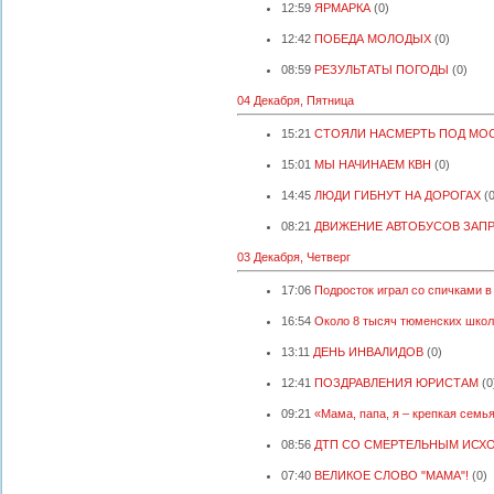
12:59
ЯРМАРКА
(0)
12:42
ПОБЕДА МОЛОДЫХ
(0)
08:59
РЕЗУЛЬТАТЫ ПОГОДЫ
(0)
04 Декабря, Пятница
15:21
СТОЯЛИ НАСМЕРТЬ ПОД МО
15:01
МЫ НАЧИНАЕМ КВН
(0)
14:45
ЛЮДИ ГИБНУТ НА ДОРОГАХ
(
08:21
ДВИЖЕНИЕ АВТОБУСОВ ЗАП
03 Декабря, Четверг
17:06
Подросток играл со спичками в
16:54
Около 8 тысяч тюменских школ
13:11
ДЕНЬ ИНВАЛИДОВ
(0)
12:41
ПОЗДРАВЛЕНИЯ ЮРИСТАМ
(0
09:21
«Мама, папа, я – крепкая семь
08:56
ДТП СО СМЕРТЕЛЬНЫМ ИСХ
07:40
ВЕЛИКОЕ СЛОВО "МАМА"!
(0)