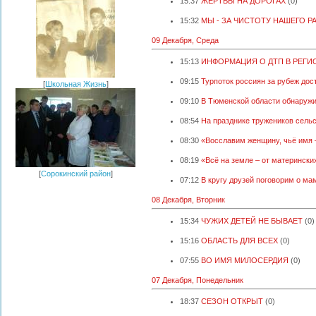
15:37
ЖЕРТВЫ НА ДОРОГАХ
(0)
15:32
МЫ - ЗА ЧИСТОТУ НАШЕГО Р
09 Декабря, Среда
15:13
ИНФОРМАЦИЯ О ДТП В РЕГИ
09:15
Турпоток россиян за рубеж дос
[
Школьная Жизнь
]
09:10
В Тюменской области обнаружи
08:54
На празднике тружеников сельс
08:30
«Восславим женщину, чьё имя 
08:19
«Всё на земле – от матерински
[
Сорокинский район
]
07:12
В кругу друзей поговорим о ма
08 Декабря, Вторник
15:34
ЧУЖИХ ДЕТЕЙ НЕ БЫВАЕТ
(0)
15:16
ОБЛАСТЬ ДЛЯ ВСЕХ
(0)
07:55
ВО ИМЯ МИЛОСЕРДИЯ
(0)
07 Декабря, Понедельник
18:37
СЕЗОН ОТКРЫТ
(0)