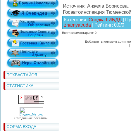
Источник: Анжела Борисова,
Госавтоинспекция Тюменской
Категория
:
Сводка ГИБДД
|
Пр
znamyatruda
|
Рейтинг
:
0.0
/
0
Всего комментариев
:
0
Добавлять комментарии мо
[
ПОХВАСТАЙСЯ
СТАТИСТИКА
Сегодня нас посетили:
ФОРМА ВХОДА