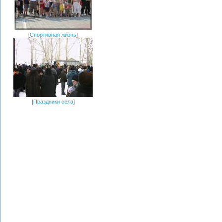
[
Спортивная жизнь
]
[
Праздники села
]