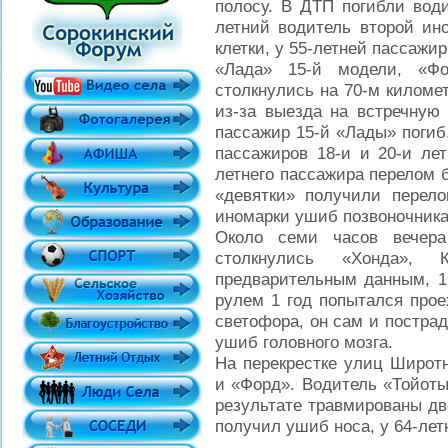
полосу. В ДТП погибли води
летний водитель второй ин
клетки, у 55-летней пассажи
«Лада» 15-й модели, «Фо
столкнулись на 70-м киломе
из-за выезда на встречную 
пассажир 15-й «Лады» погиб
пассажиров 18-и и 20-и ле
летнего пассажира перелом 
«девятки» получили перело
иномарки ушиб позвоночника
Около семи часов вечера
столкнулись «Хонда»,
предварительным данным, 1
рулем 1 год попытался прое
светофора, он сам и пострад
ушиб головного мозга.
На перекрестке улиц Широт
и «Форд». Водитель «Тойоты
результате травмированы дв
получил ушиб носа, у 64-ле