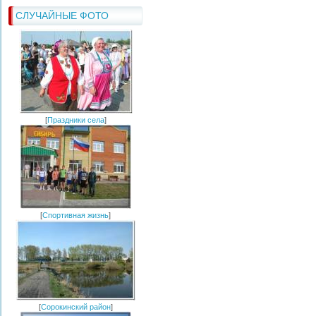
СЛУЧАЙНЫЕ ФОТО
[
Праздники села
]
[
Спортивная жизнь
]
[
Сорокинский район
]