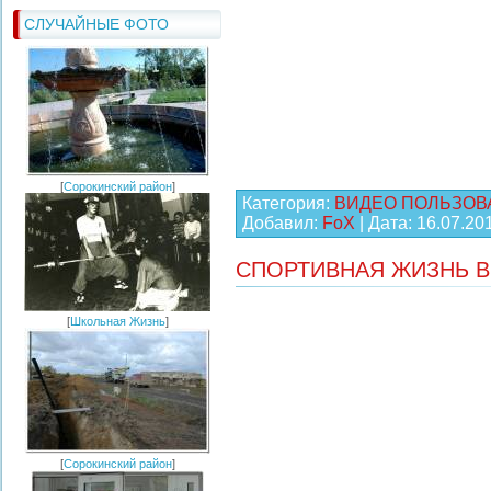
СЛУЧАЙНЫЕ ФОТО
[
Сорокинский район
]
Категория:
ВИДЕО ПОЛЬЗОВ
Добавил:
FoX
| Дата:
16.07.20
СПОРТИВНАЯ ЖИЗНЬ 
[
Школьная Жизнь
]
[
Сорокинский район
]