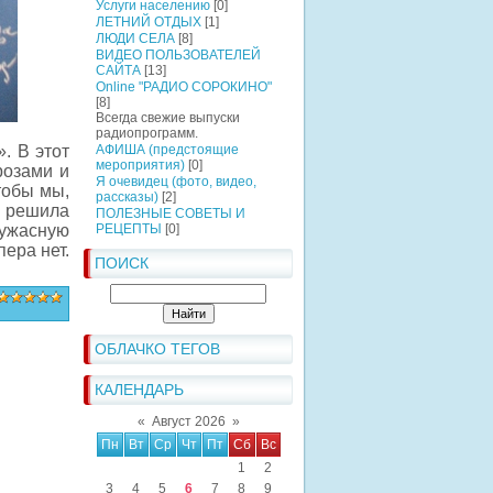
Услуги населению
[0]
ЛЕТНИЙ ОТДЫХ
[1]
ЛЮДИ СЕЛА
[8]
ВИДЕО ПОЛЬЗОВАТЕЛЕЙ
САЙТА
[13]
Online "РАДИО СОРОКИНО"
[8]
Всегда свежие выпуски
радиопрограмм.
. В этот
АФИША (предстоящие
мероприятия)
[0]
розами и
Я очевидец (фото, видео,
тобы мы,
рассказы)
[2]
и решила
ПОЛЕЗНЫЕ СОВЕТЫ И
 ужасную
РЕЦЕПТЫ
[0]
пера нет.
ПОИСК
ОБЛАЧКО ТЕГОВ
КАЛЕНДАРЬ
«
Август 2026
»
Пн
Вт
Ср
Чт
Пт
Сб
Вс
1
2
3
4
5
6
7
8
9