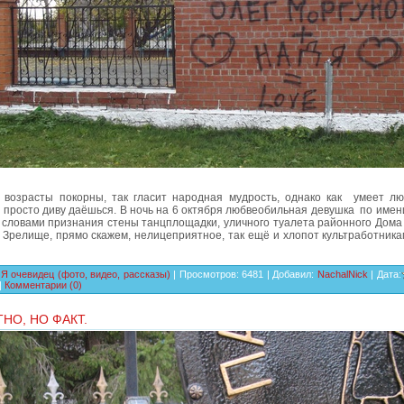
 возрасты покорны, так гласит народная мудрость, однако как
умеет лю
просто диву даёшься. В ночь на 6 октября любвеобильная девушка
по имен
 словами признания стены танцплощадки, уличного туалета районного Дома 
. Зрелище, прямо скажем, нелицеприятное, так ещё и хлопот культработник
:
Я очевидец (фото, видео, рассказы)
| Просмотров: 6481 | Добавил:
NachalNick
| Дата:
|
Комментарии (0)
НО, НО ФАКТ.