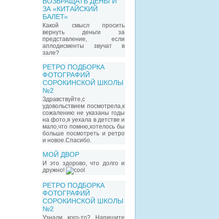
ВОЗВРАЩАТЬ ДЕНЬГИ
ЗА «КИТАЙСКИЙ
БАЛЕТ»
Какой смысл просить
вернуть деньги за
представление, если
аплодисменты звучат в
зале?
РЕТРО ПОДБОРКА
ФОТОГРАФИЙ
СОРОКИНСКОЙ ШКОЛЫ
№2
Здравствуйте,с
удовольствием посмотрела,к
сожалению не указаны годы
на фото,я уехала в детстве и
мало,что помню,хотелось бы
больше посмотреть и ретро
и новое.Спасибо.
МОЙ ДВОР
И это здорово, что долго и
дружно!
РЕТРО ПОДБОРКА
ФОТОГРАФИЙ
СОРОКИНСКОЙ ШКОЛЫ
№2
Узнали кого-то? Напишите