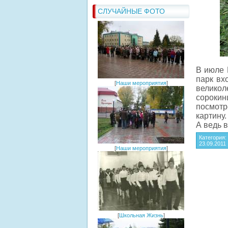
СЛУЧАЙНЫЕ ФОТО
В июле 
парк вх
[
Наши мероприятия
]
великол
сорокин
посмотр
картину.
А ведь 
Категория
23.09.2011
[
Наши мероприятия
]
[
Школьная Жизнь
]