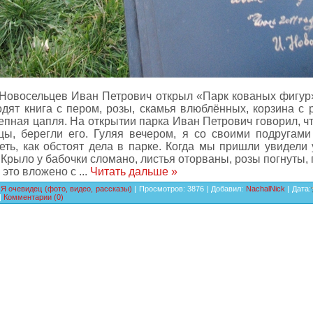
Новосельцев Иван Петрович открыл «Парк кованых фигур»
одят книга с пером, розы, скамья влюблённых, корзина с 
епная цапля. На открытии парка Иван Петрович говорил, ч
цы, берегли его. Гуляя вечером, я со своими подругам
еть, как обстоят дела в парке. Когда мы пришли увидели
 Крыло у бабочки сломано, листья оторваны, розы погнуты, 
в это вложено с
...
Читать дальше »
:
Я очевидец (фото, видео, рассказы)
| Просмотров: 3876 | Добавил:
NachalNick
| Дата:
|
Комментарии (0)