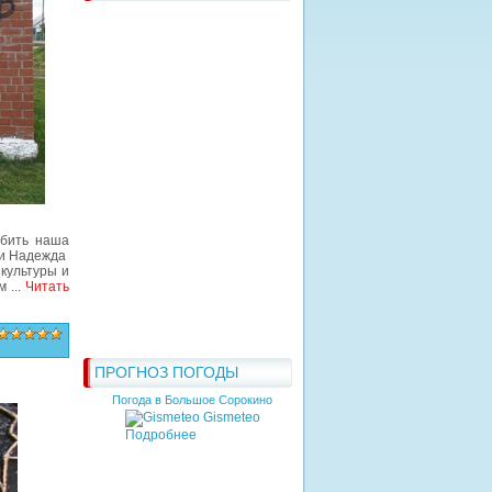
бить наша
и Надежда
культуры и
ам
...
Читать
ПРОГНОЗ ПОГОДЫ
Погода в Большое Сорокино
Gismeteo
Подробнее