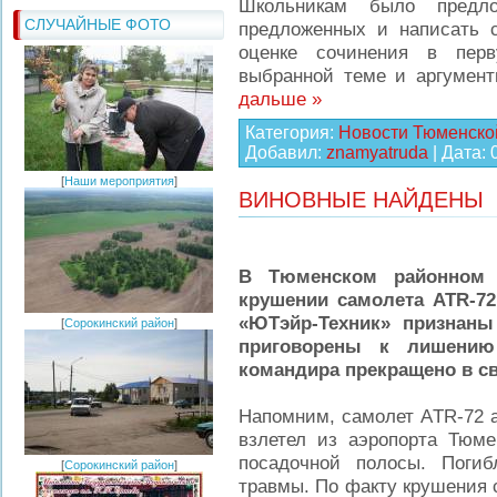
Школьникам было предл
СЛУЧАЙНЫЕ ФОТО
предложенных и написать с
оценке сочинения в перв
выбранной теме и аргумен
дальше »
Категория:
Новости Тюменско
Добавил:
znamyatruda
| Дата:
[
Наши мероприятия
]
ВИНОВНЫЕ НАЙДЕНЫ
В Тюменском районном 
крушении самолета ATR-72
«ЮТэйр-Техник» признаны
[
Сорокинский район
]
приговорены к лишению
командира прекращено в св
Напомним, самолет АTR-72 
взлетел из аэропорта Тюме
посадочной полосы. Поги
[
Сорокинский район
]
травмы. По факту крушения 