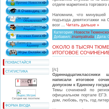
отделе маркетинга торгового 
Напомним, что минувшей 
подъезда девятиэтажки на 
возг
...
Читать дальше »
Категория:
Новости Тюменско
Добавил:
znamyatruda
| Дата:
ОКОЛО 8 ТЫСЯЧ ТЮМ
ИТОГОВОЕ СОЧИНЕНИ
ПОХВАСТАЙСЯ
[/c]
СТАТИСТИКА
Одиннадцатиклассники 
написали итоговое сочи
допуском к Единому госуда
Темы сочинений по регио
официальном портале ЕГЭ. 
Сегодня нас посетили:
дом, любовь, путь, год лите
ФОРМА ВХОДА