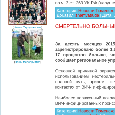
по ч. 3 ст. 263 УК РФ (наруш
Категория:
Новости Тюменско
Добавил:
znamyatruda
| Дата:
СМЕРТЕЛЬНО БОЛЬНЫ
[
Жизнь Студенческая
]
За десять месяцев 201
зарегистрировано более 1
17 процентов больше, ч
сообщает региональное уп
[
Наши мероприятия
]
Основной причиной заражен
использованием нестерил
половой путь, причем, ж
контактах от ВИЧ- инфициро
Наиболее пораженный возрас
ВИЧ-инфицированных проис
Категория:
Новости Тюменско