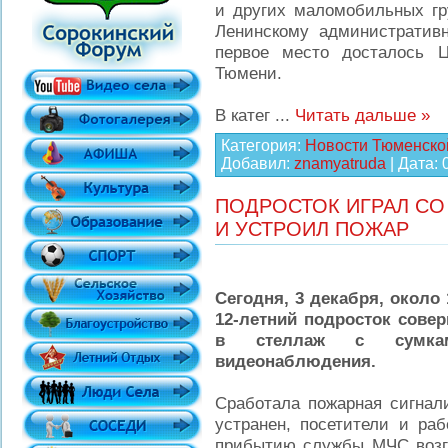
и других маломобильных гр
Ленинскому административн
первое место досталось Ц
Тюмени.
В катег
...
Читать дальше »
Категория:
Новости Тюменско
Добавил:
znamyatruda
| Дата:
ПОДРОСТОК ИГРАЛ СО
И УСТРОИЛ ПОЖАР
Сегодня, 3 декабря, около
12-летний подросток сове
в стеллаж с сумкам
видеонаблюдения.
Сработала пожарная сигнал
устранен, посетители и раб
прибытию службы МЧС возг