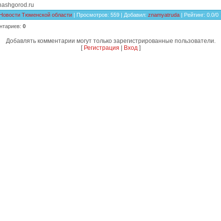
nashgorod.ru
Новости Тюменской области
|
Просмотров
: 559 |
Добавил
:
znamyatruda
|
Рейтинг
:
0.0
/
0
нтариев
:
0
Добавлять комментарии могут только зарегистрированные пользователи.
[
Регистрация
|
Вход
]