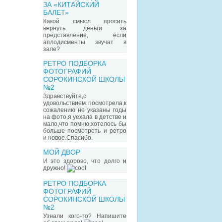
ЗА «КИТАЙСКИЙ
БАЛЕТ»
Какой смысл просить
вернуть деньги за
представление, если
аплодисменты звучат в
зале?
РЕТРО ПОДБОРКА
ФОТОГРАФИЙ
СОРОКИНСКОЙ ШКОЛЫ
№2
Здравствуйте,с
удовольствием посмотрела,к
сожалению не указаны годы
на фото,я уехала в детстве и
мало,что помню,хотелось бы
больше посмотреть и ретро
и новое.Спасибо.
МОЙ ДВОР
И это здорово, что долго и
дружно!
РЕТРО ПОДБОРКА
ФОТОГРАФИЙ
СОРОКИНСКОЙ ШКОЛЫ
№2
Узнали кого-то? Напишите