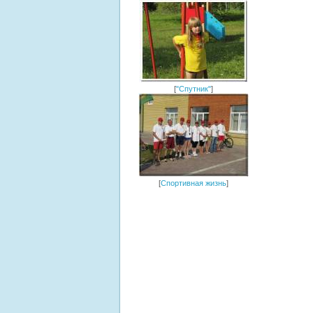
[
"Спутник"
]
[
Спортивная жизнь
]