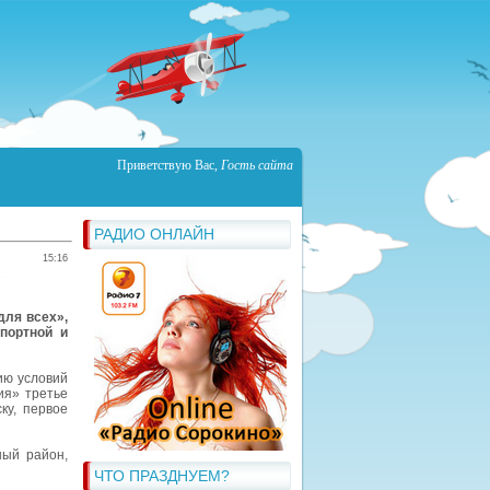
Приветствую Вас
,
Гость сайта
РАДИО ОНЛАЙН
15:16
для всех»,
портной и
ию условий
ия» третье
ку, первое
ный район,
ЧТО ПРАЗДНУЕМ?