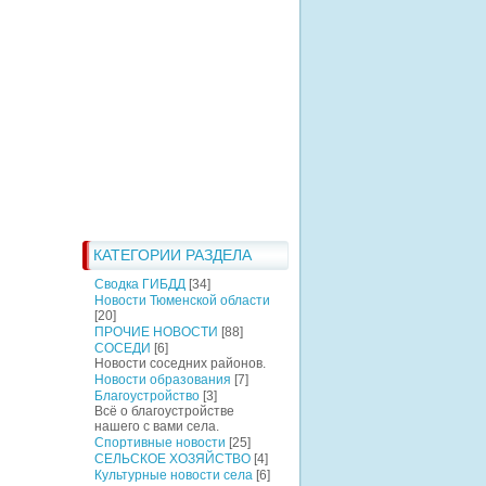
КАТЕГОРИИ РАЗДЕЛА
Сводка ГИБДД
[34]
Новости Тюменской области
[20]
ПРОЧИЕ НОВОСТИ
[88]
СОСЕДИ
[6]
Новости соседних районов.
Новости образования
[7]
Благоустройство
[3]
Всё о благоустройстве
нашего с вами села.
Спортивные новости
[25]
СЕЛЬСКОЕ ХОЗЯЙСТВО
[4]
Культурные новости села
[6]