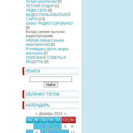
Услуги населению
[0]
ЛЕТНИЙ ОТДЫХ
[1]
ЛЮДИ СЕЛА
[8]
ВИДЕО ПОЛЬЗОВАТЕЛЕЙ
САЙТА
[13]
Online "РАДИО СОРОКИНО"
[8]
Всегда свежие выпуски
радиопрограмм.
АФИША (предстоящие
мероприятия)
[0]
Я очевидец (фото, видео,
рассказы)
[2]
ПОЛЕЗНЫЕ СОВЕТЫ И
РЕЦЕПТЫ
[0]
ПОИСК
ОБЛАЧКО ТЕГОВ
КАЛЕНДАРЬ
«
Декабрь 2015
»
Пн
Вт
Ср
Чт
Пт
Сб
Вс
1
2
3
4
5
6
7
8
9
10
11
12
13