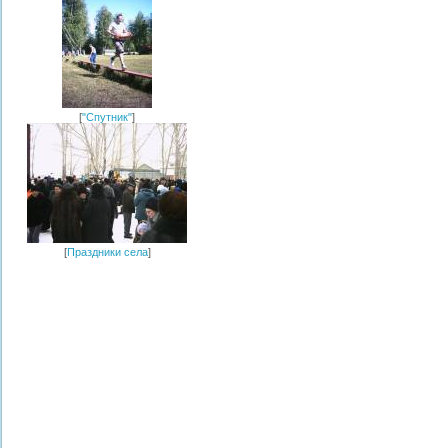
[
"Спутник"
]
[
Праздники села
]