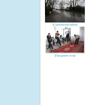
[
Сорокинский район
]
[
Праздники села
]