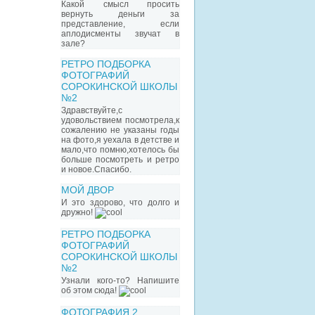
Какой смысл просить
вернуть деньги за
представление, если
аплодисменты звучат в
зале?
РЕТРО ПОДБОРКА
ФОТОГРАФИЙ
СОРОКИНСКОЙ ШКОЛЫ
№2
Здравствуйте,с
удовольствием посмотрела,к
сожалению не указаны годы
на фото,я уехала в детстве и
мало,что помню,хотелось бы
больше посмотреть и ретро
и новое.Спасибо.
МОЙ ДВОР
И это здорово, что долго и
дружно!
РЕТРО ПОДБОРКА
ФОТОГРАФИЙ
СОРОКИНСКОЙ ШКОЛЫ
№2
Узнали кого-то? Напишите
об этом сюда!
ФОТОГРАФИЯ 2