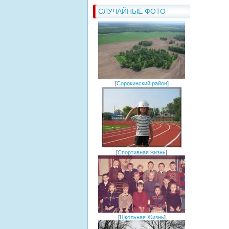
СЛУЧАЙНЫЕ ФОТО
[
Сорокинский район
]
[
Спортивная жизнь
]
[
Школьная Жизнь
]