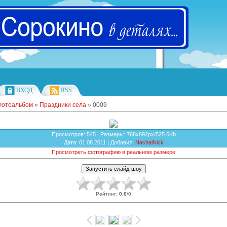
ВХОД
RSS
Фотоальбом
»
Праздники села
» 0009
Просмотров
: 545 |
Размеры
: 768x892px/525.6Kb
Дата
: 01.08.2011 |
Добавил
:
NachalNick
Просмотреть фотографию в реальном размере
Рейтинг
:
0.0
/
0