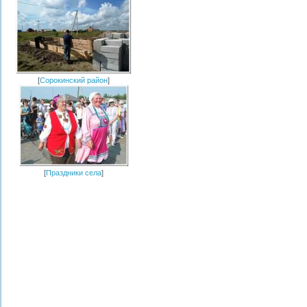
[
Сорокинский район
]
[
Праздники села
]