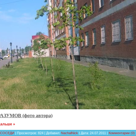
РАЗУМОВ (фото автора)
дальше »
СОСЕДИ
| Просмотров: 824 | Добавил:
NachalNick
| Дата:
24.07.2011
|
Комментарии (0)