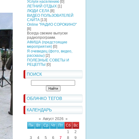
Услуги населению
[0]
ЛЕТНИЙ ОТДЫХ
[1]
ЛЮДИ СЕЛА
[8]
ВИДЕО ПОЛЬЗОВАТЕЛЕЙ
САЙТА
[13]
Online "РАДИО СОРОКИНО"
[8]
Всегда свежие выпуски
радиопрограмм.
АФИША (предстоящие
мероприятия)
[0]
Я очевидец (фото, видео,
рассказы)
[2]
ПОЛЕЗНЫЕ СОВЕТЫ И
РЕЦЕПТЫ
[0]
ПОИСК
ОБЛАЧКО ТЕГОВ
КАЛЕНДАРЬ
«
Август 2026
»
Пн
Вт
Ср
Чт
Пт
Сб
Вс
1
2
3
4
5
6
7
8
9