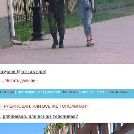
азумов (фото автора)
с
...
Читать дальше »
СОСЕДИ
| Просмотров: 1181 | Добавил:
NachalNick
| Дата:
24.07.2011
|
Комментарии
, РЯБИНОВАЯ, ИЛИ ВСЕ ЖЕ ТОПОЛИНАЯ?
, рябиновая, или все же тополиная?