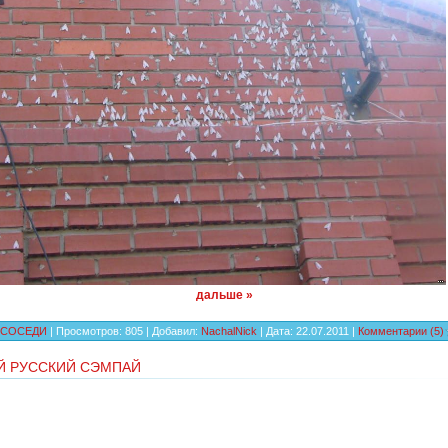
дальше »
СОСЕДИ
| Просмотров: 805 | Добавил:
NachalNick
| Дата:
22.07.2011
|
Комментарии (5)
Й РУССКИЙ СЭМПАЙ