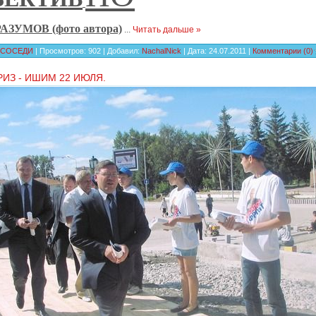
РАЗУМОВ (фото автора)
...
Читать дальше »
СОСЕДИ
| Просмотров: 902 | Добавил:
NachalNick
| Дата:
24.07.2011
|
Комментарии (0)
ИЗ - ИШИМ 22 ИЮЛЯ.