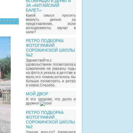
ВОЗВРАЩАТЬ ДЕНЬГИ
ЗА «КИТАЙСКИЙ
БАЛЕТ»
Какой смысл просить
вернуть деньги за
представление, если
аплодисменты звучат в
зале?
РЕТРО ПОДБОРКА
ФОТОГРАФИЙ
СОРОКИНСКОЙ ШКОЛЫ
№2
Здравствуйте,с
удовольствием посмотрела,к
сожалению не указаны годы
на фото,я уехала в детстве и
мало,что помню,хотелось бы
больше посмотреть и ретро
и новое.Спасибо.
МОЙ ДВОР
И это здорово, что долго и
дружно!
РЕТРО ПОДБОРКА
ФОТОГРАФИЙ
СОРОКИНСКОЙ ШКОЛЫ
№2
Узнали кого-то? Напишите