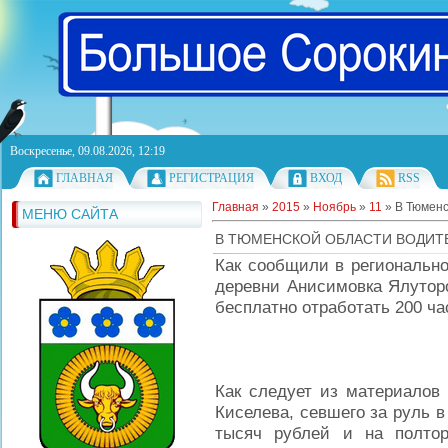
Воскресенье, 09.08.2026, 12:19
ГЛАВНАЯ
РЕГИСТРАЦИЯ
ВХОД
RSS
Главная
»
2015
»
Ноябрь
»
11
» В Тюменс
МЕНЮ САЙТА
В ТЮМЕНСКОЙ ОБЛАСТИ ВОДИТ
Как сообщили в регионально
деревни Анисимовка Ялуторо
бесплатно отработать 200 ча
Как следует из материалов 
Киселева, севшего за руль 
тысяч рублей и на полто