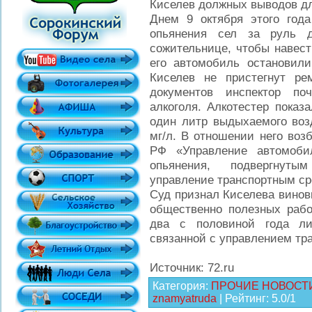
Киселев должных выводов дл
Днем 9 октября этого года
опьянения сел за руль 
сожительнице, чтобы навест
его автомобиль остановили
Киселев не пристегнут ре
документов инспектор по
алкоголя. Алкотестер показ
один литр выдыхаемого возд
мг/л. В отношении него воз
РФ «Управление автомоби
опьянения, подвергнут
управление транспортным ср
Суд признал Киселева винов
общественно полезных рабо
два с половиной года ли
связанной с управлением тр
Источник: 72.ru
Категория
:
ПРОЧИЕ НОВОСТ
znamyatruda
|
Рейтинг
:
5.0
/
1