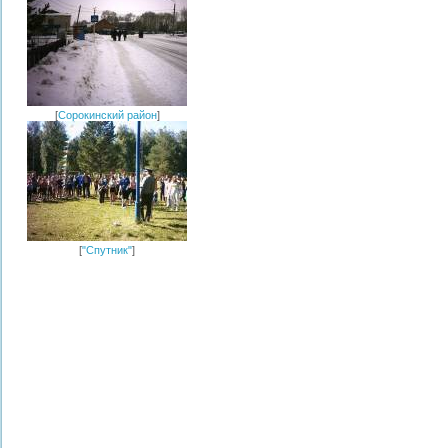
[
Сорокинский район
]
[
"Спутник"
]