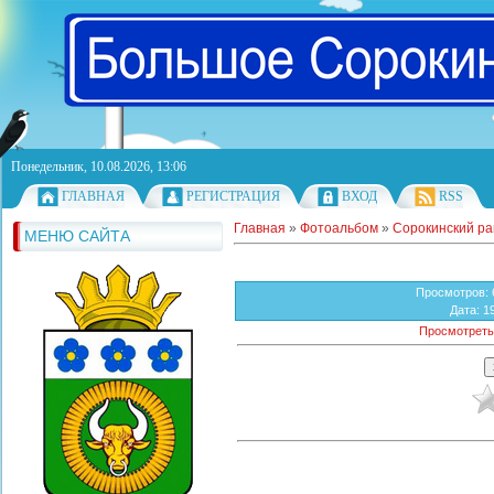
Понедельник, 10.08.2026, 13:06
ГЛАВНАЯ
РЕГИСТРАЦИЯ
ВХОД
RSS
Главная
»
Фотоальбом
»
Сорокинский р
МЕНЮ САЙТА
Просмотров
:
Дата
: 1
Просмотреть