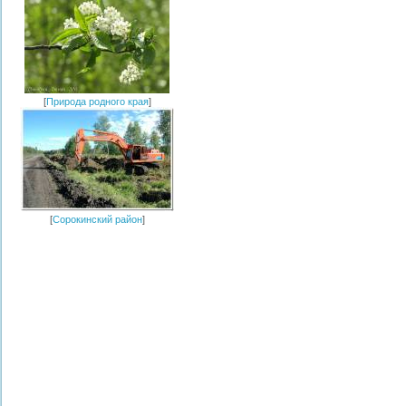
[
Природа родного края
]
[
Сорокинский район
]