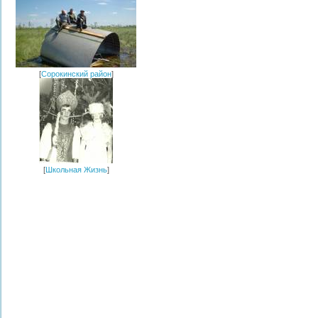
[
Сорокинский район
]
[
Школьная Жизнь
]