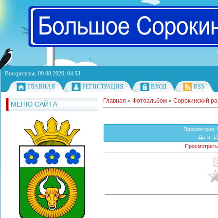
Воскресенье, 09.08.2026, 04:53
ГЛАВНАЯ
РЕГИСТРАЦИЯ
ВХОД
RSS
Главная
»
Фотоальбом
»
Сорокинский р
МЕНЮ САЙТА
Просмотров
:
Дата
: 1
Просмотреть