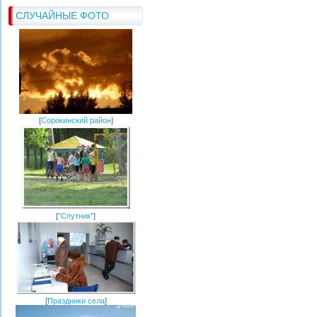
СЛУЧАЙНЫЕ ФОТО
[
Сорокинский район
]
[
"Спутник"
]
[
Праздники села
]