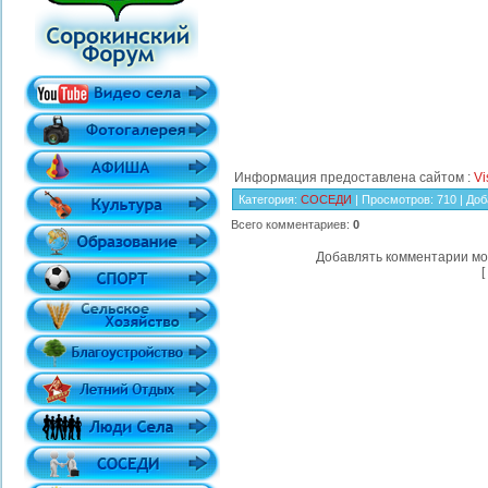
Информация предоставлена сайтом :
Vi
Категория
:
СОСЕДИ
|
Просмотров
: 710 |
Доб
Всего комментариев
:
0
Добавлять комментарии мо
[