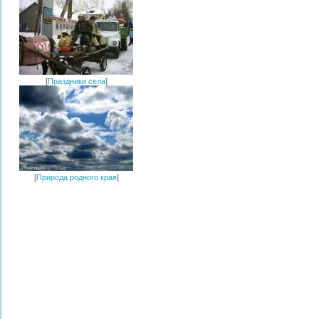
[
Праздники села
]
[
Природа родного края
]