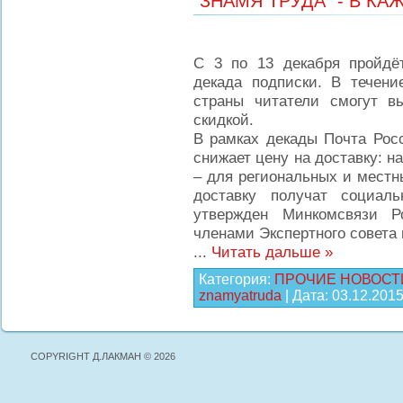
"ЗНАМЯ ТРУДА" - В К
С 3 по 13 декабря пройдё
декада подписки. В течени
страны читатели смогут 
скидкой.
В рамках декады Почта Рос
снижает цену на доставку: 
– для региональных и мест
доставку получат социал
утвержден Минкомсвязи Р
членами Экспертного совета
...
Читать дальше »
Категория:
ПРОЧИЕ НОВОСТ
znamyatruda
| Дата:
03.12.201
COPYRIGHT Д.ЛАКМАН © 2026