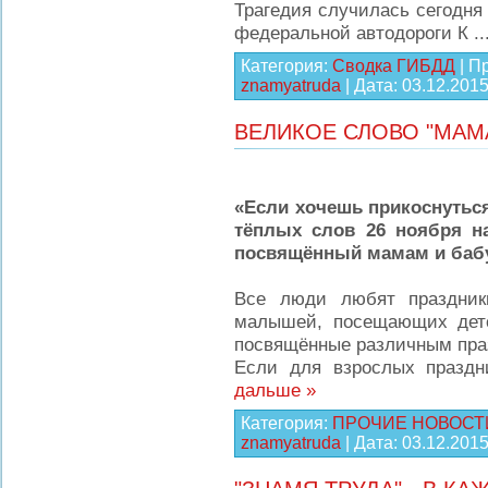
Трагедия случилась сегодня 
федеральной автодороги К
.
Категория:
Сводка ГИБДД
| П
znamyatruda
| Дата:
03.12.201
ВЕЛИКОЕ СЛОВО "МАМА
«Если хочешь прикоснуться
тёплых слов 26 ноября н
посвящённый мамам и баб
Все люди любят праздник
малышей, посещающих детск
посвящённые различным пра
Если для взрослых праздн
дальше »
Категория:
ПРОЧИЕ НОВОСТ
znamyatruda
| Дата:
03.12.201