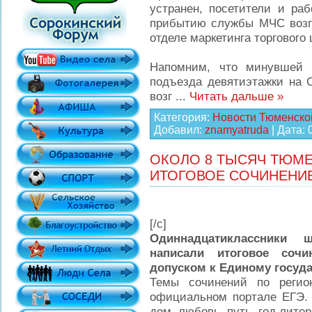
устранен, посетители и раб
прибытию службы МЧС возг
отделе маркетинга торгового 
Напомним, что минувшей 
подъезда девятиэтажки на 
возг
...
Читать дальше »
Категория:
Новости Тюменско
Добавил:
znamyatruda
| Дата:
ОКОЛО 8 ТЫСЯЧ ТЮМ
ИТОГОВОЕ СОЧИНЕНИ
[/c]
Одиннадцатиклассники 
написали итоговое сочи
допуском к Единому госуда
Темы сочинений по регио
официальном портале ЕГЭ. 
дом, любовь, путь, год лите