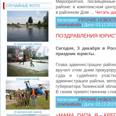
Мероприятия, посвящённы
СЛУЧАЙНЫЕ ФОТО
районе: в комплексном цент
в районном Дом
...
Читать д
Категория:
ПРОЧИЕ НОВОСТ
znamyatruda
| Дата:
03.12.201
ПОЗДРАВЛЕНИЯ ЮРИС
[
Сорокинский район
]
Сегодня, 3 декабря в Ро
праздник юристы.
Глава администрации район
вручил этим днем прокурору
суда и судебного участк
[
Праздники села
]
администрации района, вет
губернатора Тюменской обла
В своем приветственном сл
Категория:
ПРОЧИЕ НОВОСТ
znamyatruda
| Дата:
03.12.201
[
Сорокинский район
]
«МАМА, ПАПА, Я – КР