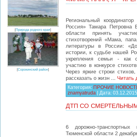
Региональный координатор
Россия» Тамара Петровна 
[
Природа родного края
]
области принять участ
стихотворений «Мама, папа
литературы в России: «До
истории, к судьбе нашей Ро
укрепления семьи - как о
участию в конкурсе стихотв
[
Сорокинский район
]
Через яркие строки стихов
рассказать о жизн
...
Читать 
Категория:
ПРОЧИЕ НОВОСТ
znamyatruda
| Дата:
03.12.201
ДТП СО СМЕРТЕЛЬНЫ
6 дорожно-транспортных
Тюменской области 2 декабря