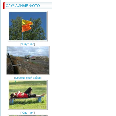
СЛУЧАЙНЫЕ ФОТО
[
"Спутник"
]
[
Сорокинский район
]
[
"Спутник"
]