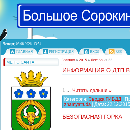
Четверг, 06.08.2026, 13:54
ГЛАВНАЯ
РЕГИСТРАЦИЯ
ВХОД
RSS
Главная
»
2015
»
Декабрь
»
22
МЕНЮ САЙТА
ИНФОРМАЦИЯ О ДТП В
1
...
Читать дальше »
Категория:
Сводка ГИБДД
| П
znamyatruda
| Дата:
22.12.201
БЕЗОПАСНАЯ ГОРКА