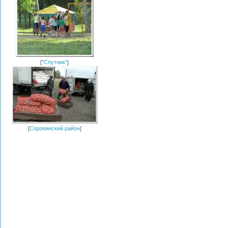
[
"Спутник"
]
[
Сорокинский район
]