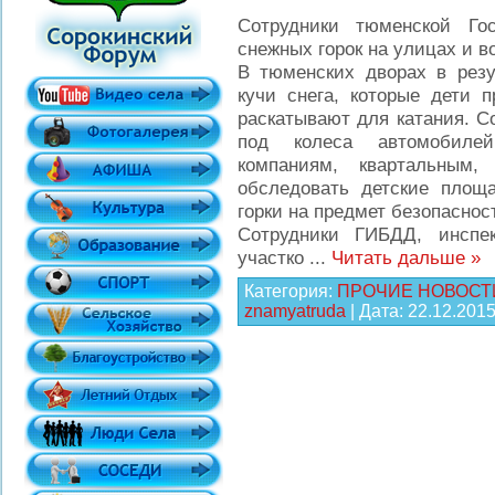
Сотрудники тюменской Гос
снежных горок на улицах и в
В тюменских дворах в резу
кучи снега, которые дети 
раскатывают для катания. С
под колеса автомобиле
компаниям, квартальным,
обследовать детские площ
горки на предмет безопаснос
Сотрудники ГИБДД, инспе
участко
...
Читать дальше »
Категория:
ПРОЧИЕ НОВОСТ
znamyatruda
| Дата:
22.12.201