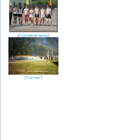
[
Спортивная жизнь
]
[
"Спутник"
]