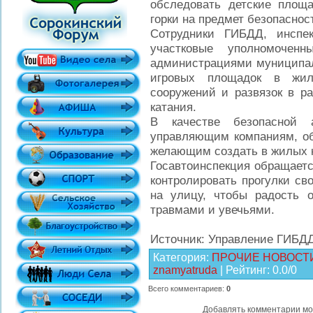
обследовать детские площ
горки на предмет безопаснос
Сотрудники ГИБДД, инспе
участковые уполномочен
администрациями муниципал
игровых площадок в жилы
сооружений и развязок в р
катания.
В качестве безопасной а
управляющим компаниям, об
желающим создать в жилых к
Госавтоинспекция обращаетс
контролировать прогулки св
на улицу, чтобы радость 
травмами и увечьями.
Источник: Управление ГИБД
Категория
:
ПРОЧИЕ НОВОСТ
znamyatruda
|
Рейтинг
:
0.0
/
0
Всего комментариев
:
0
Добавлять комментарии мо