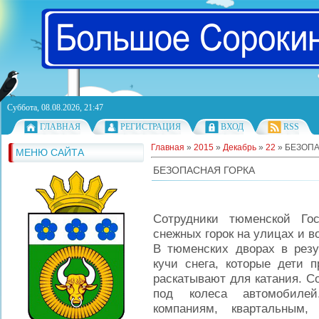
Суббота, 08.08.2026, 21:47
ГЛАВНАЯ
РЕГИСТРАЦИЯ
ВХОД
RSS
Главная
»
2015
»
Декабрь
»
22
» БЕЗОП
МЕНЮ САЙТА
БЕЗОПАСНАЯ ГОРКА
Сотрудники тюменской Гос
снежных горок на улицах и в
В тюменских дворах в резу
кучи снега, которые дети 
раскатывают для катания. С
под колеса автомобиле
компаниям, квартальным,