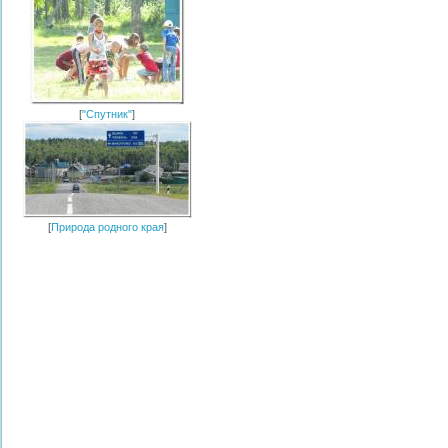
[
"Спутник"
]
[
Природа родного края
]