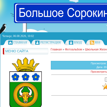
Четверг, 06.08.2026, 10:02
ГЛАВНАЯ
РЕГИСТРАЦИЯ
ВХОД
RSS
Главная
»
Фотоальбом
»
Школьная Жизн
МЕНЮ САЙТА
Просмотров
:
Дата
: 20
Просмотреть