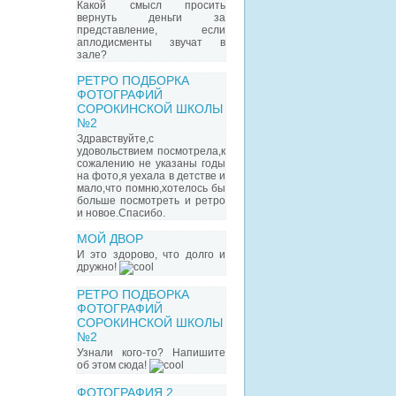
Какой смысл просить
вернуть деньги за
представление, если
аплодисменты звучат в
зале?
РЕТРО ПОДБОРКА
ФОТОГРАФИЙ
СОРОКИНСКОЙ ШКОЛЫ
№2
Здравствуйте,с
удовольствием посмотрела,к
сожалению не указаны годы
на фото,я уехала в детстве и
мало,что помню,хотелось бы
больше посмотреть и ретро
и новое.Спасибо.
МОЙ ДВОР
И это здорово, что долго и
дружно!
РЕТРО ПОДБОРКА
ФОТОГРАФИЙ
СОРОКИНСКОЙ ШКОЛЫ
№2
Узнали кого-то? Напишите
об этом сюда!
ФОТОГРАФИЯ 2