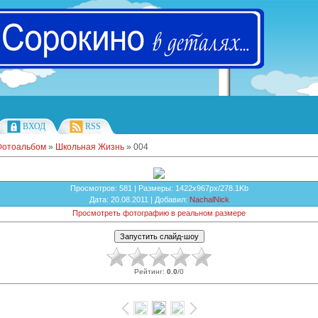
ВХОД
RSS
Фотоальбом
»
Школьная Жизнь
» 004
Просмотров
: 581 |
Размеры
: 1422x967px/278.1Kb
Дата
: 20.08.2011 |
Добавил
:
NachalNick
Просмотреть фотографию в реальном размере
Рейтинг
:
0.0
/
0