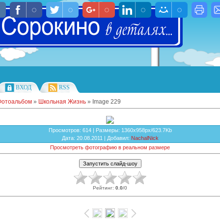
ВХОД
RSS
Фотоальбом
»
Школьная Жизнь
» Image 229
Просмотров
: 614 |
Размеры
: 1360x958px/623.7Kb
Дата
: 20.08.2011 |
Добавил
:
NachalNick
Просмотреть фотографию в реальном размере
Рейтинг
:
0.0
/
0