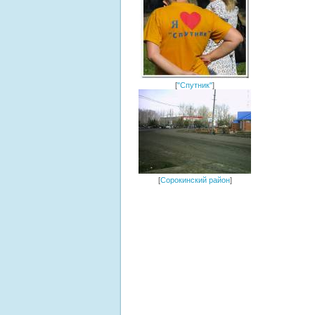
[
"Спутник"
]
[
Сорокинский район
]