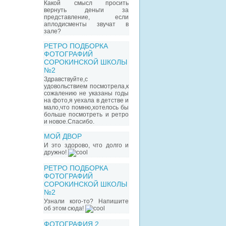
Какой смысл просить
вернуть деньги за
представление, если
аплодисменты звучат в
зале?
РЕТРО ПОДБОРКА
ФОТОГРАФИЙ
СОРОКИНСКОЙ ШКОЛЫ
№2
Здравствуйте,с
удовольствием посмотрела,к
сожалению не указаны годы
на фото,я уехала в детстве и
мало,что помню,хотелось бы
больше посмотреть и ретро
и новое.Спасибо.
МОЙ ДВОР
И это здорово, что долго и
дружно!
РЕТРО ПОДБОРКА
ФОТОГРАФИЙ
СОРОКИНСКОЙ ШКОЛЫ
№2
Узнали кого-то? Напишите
об этом сюда!
ФОТОГРАФИЯ 2