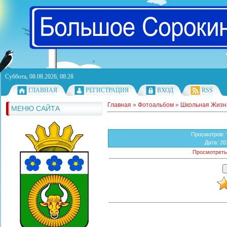
Суббота, 08.08.2026, 08:28
ГЛАВНАЯ
РЕГИСТРАЦИЯ
ВХОД
RSS
Главная
»
Фотоальбом
»
Школьная Жизн
МЕНЮ САЙТА
Просмотров
:
Дата
: 20
Просмотреть