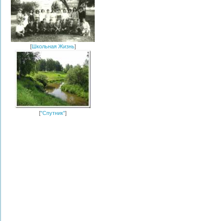
[
Школьная Жизнь
]
[
"Спутник"
]