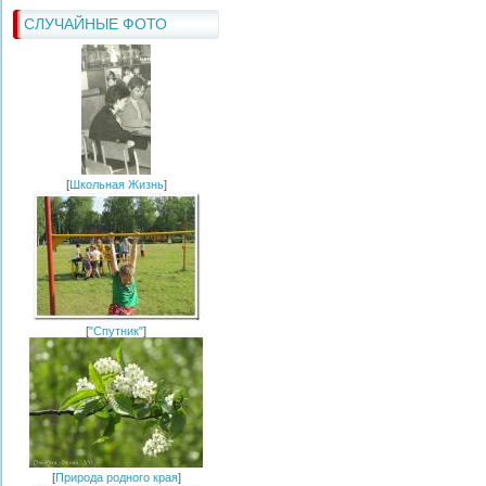
СЛУЧАЙНЫЕ ФОТО
[
Школьная Жизнь
]
[
"Спутник"
]
[
Природа родного края
]