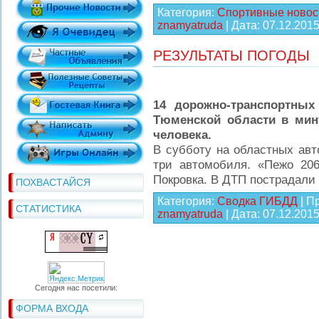
Категория:
Спортивные новос
znamyatruda
| Дата:
07.12.201
РЕЗУЛЬТАТЫ ПОГОДЫ
14 дорожно-транспортных
Тюменской области в мин
человека.
В субботу на областных авт
три автомобиля. «Пежо 206
Покровка. В ДТП пострадали
ПОХВАСТАЙСЯ
Категория:
Сводка ГИБДД
| П
СТАТИСТИКА
znamyatruda
| Дата:
07.12.201
Сегодня нас посетили:
ФОРМА ВХОДА