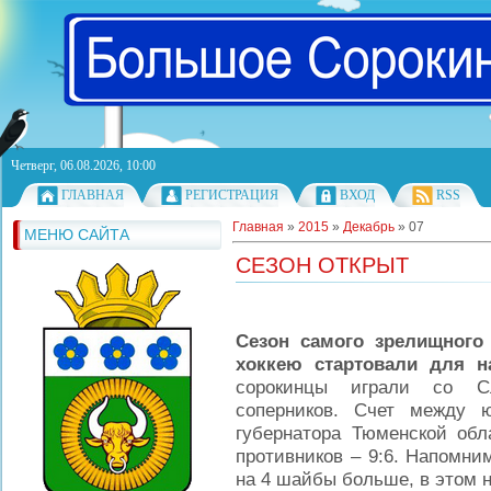
Четверг, 06.08.2026, 10:00
ГЛАВНАЯ
РЕГИСТРАЦИЯ
ВХОД
RSS
Главная
»
2015
»
Декабрь
»
07
МЕНЮ САЙТА
СЕЗОН ОТКРЫТ
Сезон самого зрелищного
хоккею стартовали для 
сорокинцы играли со С
соперников. Счет между 
губернатора Тюменской обл
противников – 9:6. Напомни
на 4 шайбы больше, в этом 