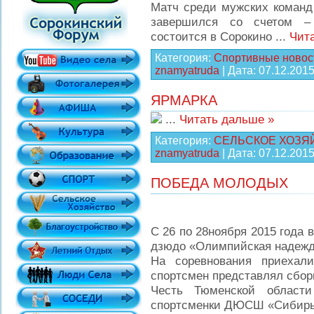
Матч среди мужских команд
завершился со счетом – 
состоится в Сорокино
...
Чит
Категория:
Спортивные новос
znamyatruda
| Дата:
07.12.201
ЯРМАРКА
...
Читать дальше »
Категория:
СЕЛЬСКОЕ ХОЗЯ
znamyatruda
| Дата:
07.12.201
ПОБЕДА МОЛОДЫХ
С 26 по 28ноября 2015 года
дзюдо «Олимпийская надежда
На соревнования приехал
спортсмен представлял сбор
Честь Тюменской област
спортсменки ДЮСШ «Сибир