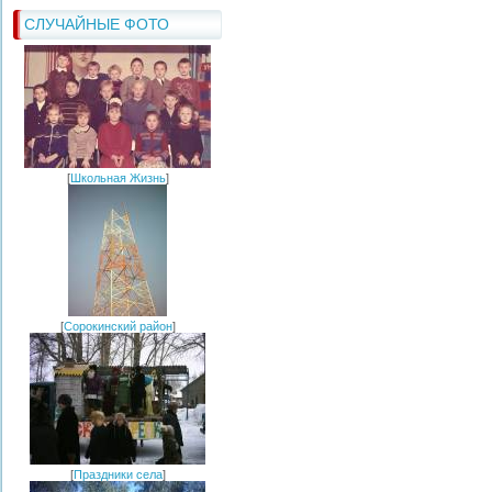
СЛУЧАЙНЫЕ ФОТО
[
Школьная Жизнь
]
[
Сорокинский район
]
[
Праздники села
]