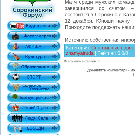
Матч среди мужских команд
завершился со счетом – 
состоится в Сорокино с Каз
12 декабря. Юноши начнут 
Приходите поддержать наши
Источник: собственная инф
Категория
:
Спортивные новос
znamyatruda
|
Рейтинг
:
0.0
/
0
Всего комментариев
:
0
Добавлять комментарии мо
[