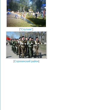
[
"Спутник"
]
[
Сорокинский район
]