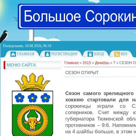
Понедельник, 10.08.2026, 06:16
ГЛАВНАЯ
РЕГИСТРАЦИЯ
ВХОД
RSS
Главная
»
2015
»
Декабрь
»
7
» СЕЗОН 
МЕНЮ САЙТА
СЕЗОН ОТКРЫТ
Сезон самого зрелищного
хоккею стартовали для 
сорокинцы играли со С
соперников. Счет между 
губернатора Тюменской обл
противников – 9:6. Напомни
на 4 шайбы больше, в этом 