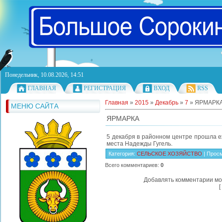
Понедельник, 10.08.2026, 14:51
ГЛАВНАЯ
РЕГИСТРАЦИЯ
ВХОД
RSS
Главная
»
2015
»
Декабрь
»
7
» ЯРМАРК
МЕНЮ САЙТА
ЯРМАРКА
5 декабря в районном центре прошла е
места Надежды Гугель.
Категория
:
СЕЛЬСКОЕ ХОЗЯЙСТВО
|
Прос
Всего комментариев
:
0
Добавлять комментарии мо
[