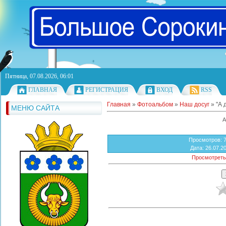
Пятница, 07.08.2026, 06:01
ГЛАВНАЯ
РЕГИСТРАЦИЯ
ВХОД
RSS
Главная
»
Фотоальбом
»
Наш досуг
» "А 
МЕНЮ САЙТА
А
Просмотров
: 
Дата
: 26.07.2
Просмотреть