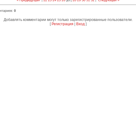
« Предыдущая
|
22
23
24
25
26
[
27
]
28
29
30
31
32
|
Следующая »
нтариев
:
0
Добавлять комментарии могут только зарегистрированные пользователи.
[
Регистрация
|
Вход
]