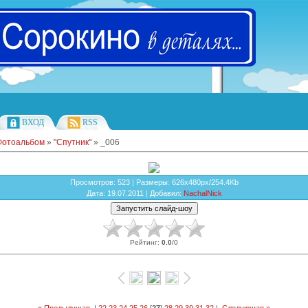
ВХОД
RSS
Фотоальбом
»
"Спутник"
» _006
Просмотров
: 523 |
Размеры
: 626x480px/254.4Kb
Дата
: 19.07.2011 |
Добавил
:
NachalNick
Рейтинг
:
0.0
/
0