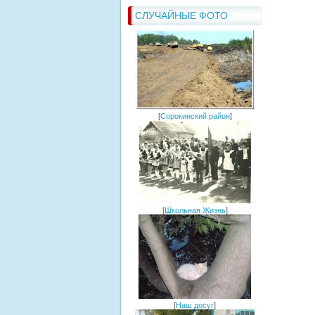
СЛУЧАЙНЫЕ ФОТО
[
Сорокинский район
]
[
Школьная Жизнь
]
[
Наш досуг
]