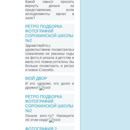
Какой смысл просить
вернуть деньги за
представление, если
аплодисменты звучат в
зале?
РЕТРО ПОДБОРКА
ФОТОГРАФИЙ
СОРОКИНСКОЙ ШКОЛЫ
№2
Здравствуйте,с
удовольствием посмотрела,к
сожалению не указаны годы
на фото,я уехала в детстве и
мало,что помню,хотелось бы
больше посмотреть и ретро
и новое.Спасибо.
МОЙ ДВОР
И это здорово, что долго и
дружно!
РЕТРО ПОДБОРКА
ФОТОГРАФИЙ
СОРОКИНСКОЙ ШКОЛЫ
№2
Узнали кого-то? Напишите
об этом сюда!
ФОТОГРАФИЯ 2