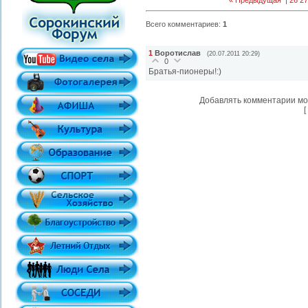
« Предыдущая
|
26
27
Всего комментариев
:
1
1
Воротислав
(20.07.2011 20:29)
0
Братья-пионеры!:)
Добавлять комментарии мо
[