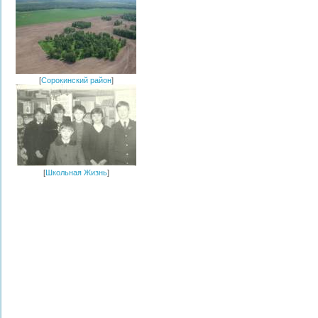
[
Сорокинский район
]
[
Школьная Жизнь
]