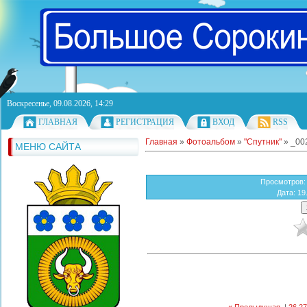
Воскресенье, 09.08.2026, 14:29
ГЛАВНАЯ
РЕГИСТРАЦИЯ
ВХОД
RSS
Главная
»
Фотоальбом
»
"Спутник"
» _00
МЕНЮ САЙТА
Просмотров
:
Дата
: 19