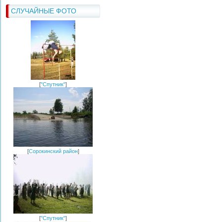
СЛУЧАЙНЫЕ ФОТО
[
"Спутник"
]
[
Сорокинский район
]
[
"Спутник"
]