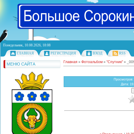
Понедельник, 10.08.2026, 18:08
ГЛАВНАЯ
РЕГИСТРАЦИЯ
ВХОД
RSS
Главная
»
Фотоальбом
»
"Спутник"
» _00
МЕНЮ САЙТА
Просмотров
:
Дата
: 19