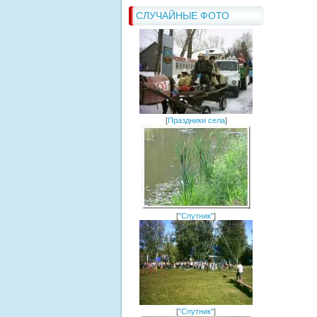
СЛУЧАЙНЫЕ ФОТО
[
Праздники села
]
[
"Спутник"
]
[
"Спутник"
]