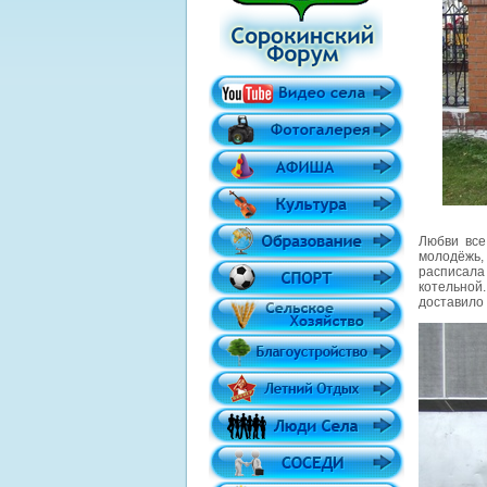
Любви все
молодёжь,
расписала
котельной
доставило 