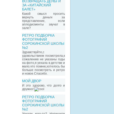
ВОЗВРАЩАТЬ ДЕНЬГИ
ЗА «КИТАЙСКИЙ
БАЛЕТ»
Какой смысл просить
вернуть деньги за
представление, если
аплодисменты звучат в
зале?
РЕТРО ПОДБОРКА
ФОТОГРАФИЙ
СОРОКИНСКОЙ ШКОЛЫ
№2
Здравствуйте,с
удовольствием посмотрела,к
сожалению не указаны годы
на фото,я уехала в детстве и
мало,что помню,хотелось бы
больше посмотреть и ретро
и новое.Спасибо.
МОЙ ДВОР
И это здорово, что долго и
дружно!
РЕТРО ПОДБОРКА
ФОТОГРАФИЙ
СОРОКИНСКОЙ ШКОЛЫ
№2
Узнали кого-то? Напишите