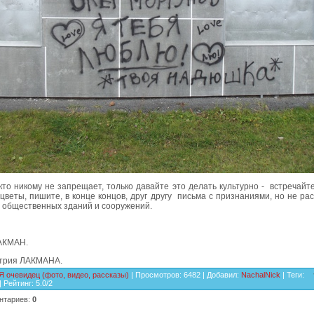
то никому не запрещает, только давайте это делать культурно -
встречайте
цветы, пишите, в конце концов, друг другу
письма с признаниями, но не ра
 общественных зданий и сооружений.
АКМАН.
трия ЛАКМАНА.
Я очевидец (фото, видео, рассказы)
|
Просмотров
: 6482 |
Добавил
:
NachalNick
|
Теги
:
|
Рейтинг
:
5.0
/
2
нтариев
:
0