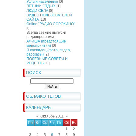
Услуги населению
[0]
ЛЕТНИЙ ОТДЫХ
[1]
ЛЮДИ СЕЛА
[8]
ВИДЕО ПОЛЬЗОВАТЕЛЕЙ
САЙТА
[13]
Online "РАДИО СОРОКИНО"
[8]
Всегда свежие выпуски
радиопрограмм.
АФИША (предстоящие
мероприятия)
[0]
Я очевидец (фото, видео,
рассказы)
[2]
ПОЛЕЗНЫЕ СОВЕТЫ И
РЕЦЕПТЫ
[0]
ПОИСК
ОБЛАЧКО ТЕГОВ
КАЛЕНДАРЬ
«
Октябрь 2011
»
Пн
Вт
Ср
Чт
Пт
Сб
Вс
1
2
3
4
5
6
7
8
9