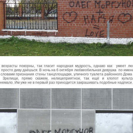
 возрасты покорны, так гласит народная мудрость, однако как
умеет лю
просто диву даёшься. В ночь на 6 октября любвеобильная девушка
по имен
 словами признания стены танцплощадки, уличного туалета районного Дома 
. Зрелище, прямо скажем, нелицеприятное, так ещё и хлопот культр
немало. Им уже не в первый раз приходится закрашивать подобные надписи.