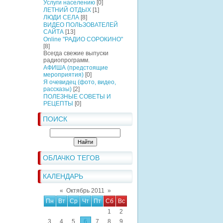
Услуги населению
[0]
ЛЕТНИЙ ОТДЫХ
[1]
ЛЮДИ СЕЛА
[8]
ВИДЕО ПОЛЬЗОВАТЕЛЕЙ
САЙТА
[13]
Online "РАДИО СОРОКИНО"
[8]
Всегда свежие выпуски
радиопрограмм.
АФИША (предстоящие
мероприятия)
[0]
Я очевидец (фото, видео,
рассказы)
[2]
ПОЛЕЗНЫЕ СОВЕТЫ И
РЕЦЕПТЫ
[0]
ПОИСК
ОБЛАЧКО ТЕГОВ
КАЛЕНДАРЬ
«
Октябрь 2011
»
Пн
Вт
Ср
Чт
Пт
Сб
Вс
1
2
3
4
5
6
7
8
9