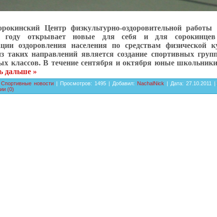
орокинский Центр физкультурно-оздоровительной работы
м году открывает новые для себя и для сорокинце
ации оздоровления населения по средствам физической к
з таких направлений является создание спортивных групп
ых классов. В течение сентября и октября юные школьники
ь дальше »
:
Спортивные новости
| Просмотров: 1495 | Добавил:
NachalNick
| Дата:
27.10.2011
|
ии (0)