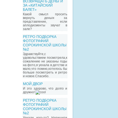
ВОЗВРАЩАТЬ ДЕНЬГИ
ЗА «КИТАЙСКИЙ
БАЛЕТ»
Какой смысл просить
вернуть деньги за
представление, если
аплодисменты звучат в
зале?
РЕТРО ПОДБОРКА
ФОТОГРАФИЙ
СОРОКИНСКОЙ ШКОЛЫ
№2
Здравствуйте,с
удовольствием посмотрела,к
сожалению не указаны годы
на фото,я уехала в детстве и
мало,что помню,хотелось бы
больше посмотреть и ретро
и новое.Спасибо.
МОЙ ДВОР
И это здорово, что долго и
дружно!
РЕТРО ПОДБОРКА
ФОТОГРАФИЙ
СОРОКИНСКОЙ ШКОЛЫ
№2
Узнали кого-то? Напишите