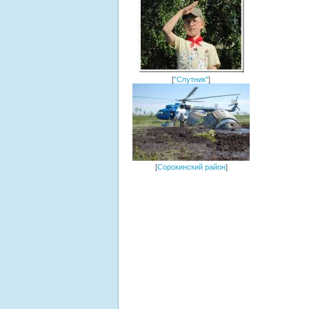
[
"Спутник"
]
[
Сорокинский район
]