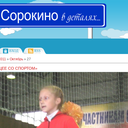
ВХОД
RSS
2011
»
Октябрь
»
27
ЩЕЕ СО СПОРТОМ»