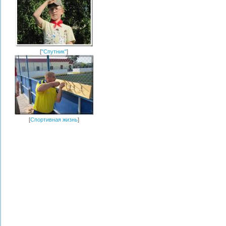
[
"Спутник"
]
[
Спортивная жизнь
]