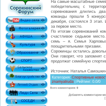
На самые масштабные семей
победительниц с террито
соревнования длились дв
команды прошли 5 конкурс
декабря, состоялся 3 этап.
за первое место.
По итогам соревнований ком
счастливое седьмое место
семь – я. Семья Харловы
поощрительными призами.
Сорокинцы остались довольн
Они говорят, что запомнят 
продолжат семейную спорти
Источник: Наталья Самошки
Категория
:
Спортивные новос
znamyatruda
|
Рейтинг
:
0.0
/
0
Всего комментариев
:
0
Добавлять комментарии мо
[