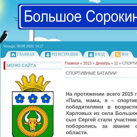
Четверг, 06.08.2026, 14:27
ГЛАВНАЯ
РЕГИСТРАЦИЯ
ВХОД
RSS
Главная
»
2015
»
Декабрь
»
11
» СПОРТ
МЕНЮ САЙТА
СПОРТИВНЫЕ БАТАЛИИ
На протяжении всего 2015
«Папа, мама, я – спорти
победителями в возрастн
Харловых из села Большое
сын Сергей стали участни
поборолись за звание 
области.