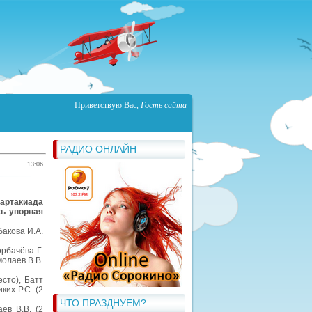
Приветствую Вас
,
Гость сайта
РАДИО ОНЛАЙН
13:06
артакиада
ь упорная
бакова И.А.
орбачёва Г.
молаев В.В.
сто), Батт
ких Р.С. (2
ЧТО ПРАЗДНУЕМ?
ев В.В. (2