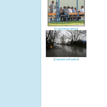
[
Спортивная жизнь
]
[
Сорокинский район
]