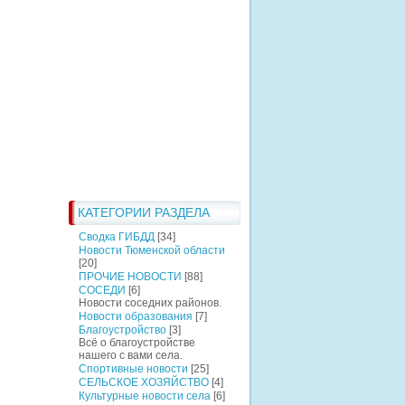
КАТЕГОРИИ РАЗДЕЛА
Сводка ГИБДД
[34]
Новости Тюменской области
[20]
ПРОЧИЕ НОВОСТИ
[88]
СОСЕДИ
[6]
Новости соседних районов.
Новости образования
[7]
Благоустройство
[3]
Всё о благоустройстве
нашего с вами села.
Спортивные новости
[25]
СЕЛЬСКОЕ ХОЗЯЙСТВО
[4]
Культурные новости села
[6]