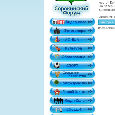
место), Ко
По заверш
денежными 
Источник: 
Категория
:
Всего комме