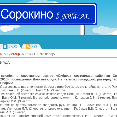
ВХОД
RSS
2015
»
Декабрь
»
15
» СПАРТАКИАДА
КИАДА
 декабря в спортивном центре «Сибирь» состоялась районная Сп
2015» посвящённая Дню инвалида. На четырёх площадках развернулас
я борьба.
цы состязались в точности броска в игре бочча, где сильнейшими стали: Ры
Ермолаев В.В. (2 место), Батт О.М. (3 место).
 из лазерной винтовки самые меткие среди женщин – Менг Л. Н. (1 место), Г
о), Батт О.М. (3 место). В стрельбе среди мужчин – Конышев Д.В. (1 место), Ер
Гафнер И.Ф. (3 место).
ваниях по дартсу показали твёрдость руки женщины – Васильева Л.И. (1 ме
сто), Уминская Л.П. (3 место); а также мужчины – Рыбаков В.В. (1 место), Вели
еда М.И. (3 место).
ваниях по шашкам сильнейшими стали Преснякова О.И. (1 место), Ермола