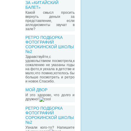
ЗА «КИТАЙСКИЙ
БАЛЕТ»
Какой смысл просить
вернуть деньги за
представление, если
аплодисменты звучат в
зале?
РЕТРО ПОДБОРКА
ФОТОГРАФИЙ
СОРОКИНСКОЙ ШКОЛЫ
№2
Здравствуйте,с
удовольствием посмотрела,к
сожалению не указаны годы
на фото,я уехала в детстве и
мало,что помню,хотелось бы
больше посмотреть и ретро
и новое.Спасибо.
МОЙ ДВОР
И это здорово, что долго и
дружно!
РЕТРО ПОДБОРКА
ФОТОГРАФИЙ
СОРОКИНСКОЙ ШКОЛЫ
№2
Узнали кого-то? Напишите