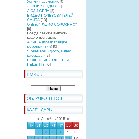
Услуги населению
[0]
ЛЕТНИЙ ОТДЫХ
[1]
ЛЮДИ СЕЛА
[8]
ВИДЕО ПОЛЬЗОВАТЕЛЕЙ
САЙТА
[13]
Online "РАДИО СОРОКИНО"
[8]
Всегда свежие выпуски
радиопрограмм.
АФИША (предстоящие
мероприятия)
[0]
Я очевидец (фото, видео,
рассказы)
[2]
ПОЛЕЗНЫЕ СОВЕТЫ И
РЕЦЕПТЫ
[0]
ПОИСК
ОБЛАЧКО ТЕГОВ
КАЛЕНДАРЬ
«
Декабрь 2015
»
Пн
Вт
Ср
Чт
Пт
Сб
Вс
1
2
3
4
5
6
7
8
9
10
11
12
13