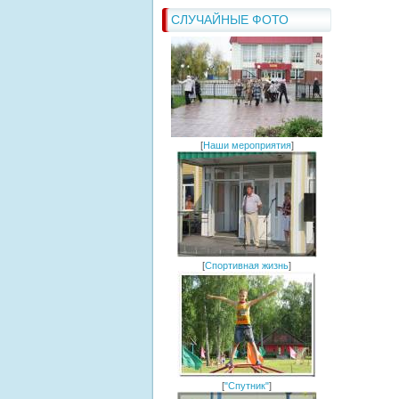
СЛУЧАЙНЫЕ ФОТО
[
Наши мероприятия
]
[
Спортивная жизнь
]
[
"Спутник"
]