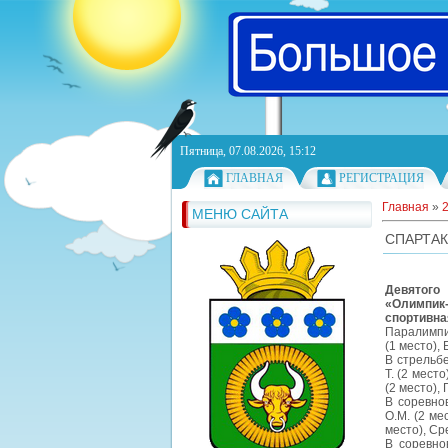
Пятница, 07.08.2026, 15:12
ГЛАВНАЯ
РЕГИСТРАЦИЯ
Главная
»
МЕНЮ САЙТА
СПАРТА
Девятого
«Олимпик-
спортивна
Паралимпий
(1 место), 
В стрельбе
Т. (2 мест
(2 место), 
В соревно
О.М. (2 ме
место), Ср
В соревно