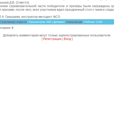
нышев Д.В. (3 место).
ению соревновательной части победители и призёры были награждены г
призами, после чего, всех участников ждал праздничный стол с чаем и слад
Л.А. Гришаева, инструктор-методист ФСО
Спортивные новости
|
Просмотров
: 666 |
Добавил
:
znamyatruda
|
Рейтинг
:
0.0
/
0
нтариев
:
0
Добавлять комментарии могут только зарегистрированные пользователи.
[
Регистрация
|
Вход
]