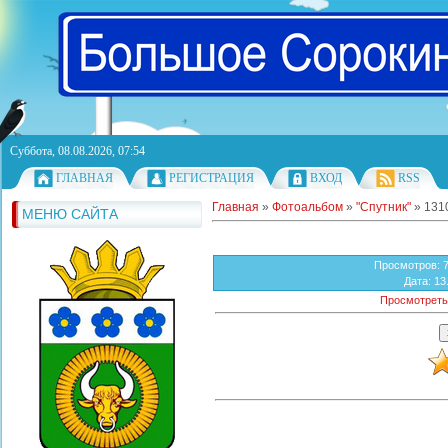
Суббота, 08.08.2026, 07:54
ГЛАВНАЯ
РЕГИСТРАЦИЯ
ВХОД
RSS
Главная
»
Фотоальбом
»
"Спутник"
» 131
МЕНЮ САЙТА
Просмотров
: 
Дата
: 13
Просмотреть