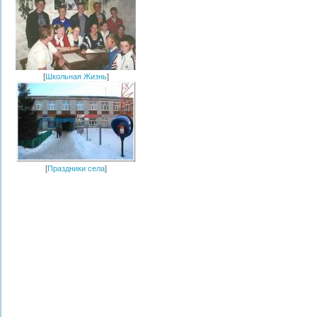
[
Школьная Жизнь
]
[
Праздники села
]