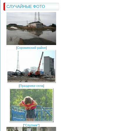
СЛУЧАЙНЫЕ ФОТО
[
Сорокинский район
]
[
Праздники села
]
[
"Спутник"
]