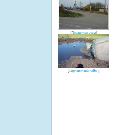
[
Праздники села
]
[
Сорокинский район
]