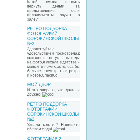
Какой смысл просить
вернуть деньги за
представление, если
аплодисменты звучат в
зале?
РЕТРО ПОДБОРКА
ФОТОГРАФИЙ
СОРОКИНСКОЙ ШКОЛЫ
№2
Здравствуйте,с
удовольствием посмотрела,к
сожалению не указаны годы
на фото,я уехала в детстве и
мало,что помню,хотелось бы
больше посмотреть и ретро
и новое.Спасибо.
МОЙ ДВОР
И это здорово, что долго и
дружно!
РЕТРО ПОДБОРКА
ФОТОГРАФИЙ
СОРОКИНСКОЙ ШКОЛЫ
№2
Узнали кого-то? Напишите
об этом сюда!
ФОТОГРАФИЯ 2