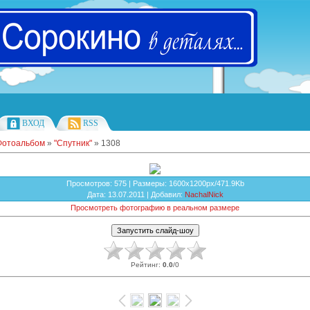
ВХОД
RSS
Фотоальбом
»
"Спутник"
» 1308
Просмотров
: 575 |
Размеры
: 1600x1200px/471.9Kb
Дата
: 13.07.2011 |
Добавил
:
NachalNick
Просмотреть фотографию в реальном размере
Рейтинг
:
0.0
/
0