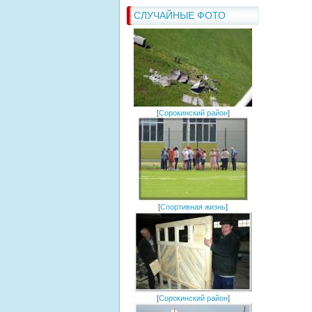
СЛУЧАЙНЫЕ ФОТО
[
Сорокинский район
]
[
Спортивная жизнь
]
[
Сорокинский район
]