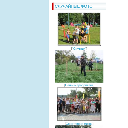
СЛУЧАЙНЫЕ ФОТО
[
"Спутник"
]
[
Наши мероприятия
]
[
Спортивная жизнь
]