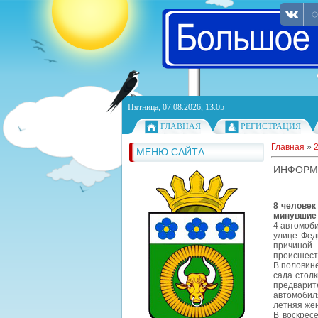
Пятница, 07.08.2026, 13:05
ГЛАВНАЯ
РЕГИСТРАЦИЯ
Главная
»
МЕНЮ САЙТА
ИНФОРМА
8 человек
минувшие
4 автомоби
улице Фед
причиной 
происшест
В половине
сада стол
предвари
автомобил
летняя же
В воскрес