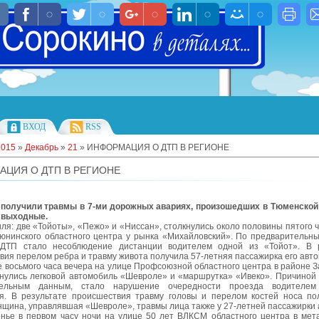
ВХОД
RSS
2015
»
Декабрь
»
21
» ИНФОРМАЦИЯ О ДТП В РЕГИОНЕ
ЦИЯ О ДТП В РЕГИОНЕ
 получили травмы в 7-ми дорожных авариях, произошедших в Тюменской
 выходные.
ля: две «Тойоты», «Пежо» и «Ниссан», столкнулись около половины пятого ч
юнинского областного центра у рынка «Михайловский». По предварительн
ДТП стало несоблюдение дистанции водителем одной из «Тойот». В р
вия перелом ребра и травму живота получила 57-летняя пассажирка его авт
 восьмого часа вечера на улице Профсоюзной областного центра в районе З
кнулись легковой автомобиль «Шевроле» и «маршрутка» «Ивеко». Причиной 
тельным данным, стало нарушение очередности проезда водителем 
я. В результате происшествия травму головы и перелом костей носа по
нщина, управлявшая «Шевроле», травмы лица также у 27-летней пассажирки 
енье в первом часу ночи на улице 50 лет ВЛКСМ областного центра в мет