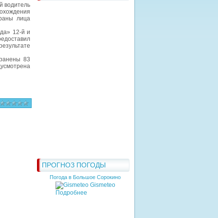
й водитель
охождения
 раны лица
да» 12-й и
едоставил
езультате
ранены 83
дусмотрена
ПРОГНОЗ ПОГОДЫ
Погода в Большое Сорокино
Gismeteo
Подробнее