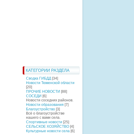
КАТЕГОРИИ РАЗДЕЛА
Сводка ГИБДД
[34]
Новости Тюменской области
[20]
ПРОЧИЕ НОВОСТИ
[88]
СОСЕДИ
[6]
Новости соседних районов.
Новости образования
[7]
Благоустройство
[3]
Всё о благоустройстве
нашего с вами села.
Спортивные новости
[25]
СЕЛЬСКОЕ ХОЗЯЙСТВО
[4]
Культурные новости села
[6]