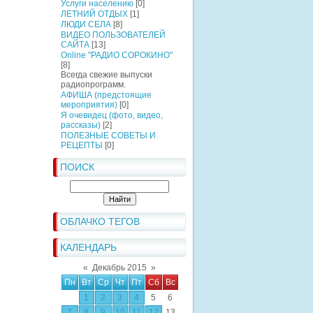
Услуги населению
[0]
ЛЕТНИЙ ОТДЫХ
[1]
ЛЮДИ СЕЛА
[8]
ВИДЕО ПОЛЬЗОВАТЕЛЕЙ
САЙТА
[13]
Online "РАДИО СОРОКИНО"
[8]
Всегда свежие выпуски
радиопрограмм.
АФИША (предстоящие
мероприятия)
[0]
Я очевидец (фото, видео,
рассказы)
[2]
ПОЛЕЗНЫЕ СОВЕТЫ И
РЕЦЕПТЫ
[0]
ПОИСК
ОБЛАЧКО ТЕГОВ
КАЛЕНДАРЬ
«
Декабрь 2015
»
Пн
Вт
Ср
Чт
Пт
Сб
Вс
1
2
3
4
5
6
7
8
9
10
11
12
13