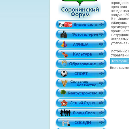
ограждени
превысил 
освидетел
получил 2
В г. Ишиме
«Жигули»
преимуще
происшест
Сотрудник
нетрезвых 
уголовная 
Источник: 
Управлени
Категория
:
Всего комме