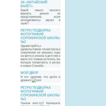
ЗА «КИТАЙСКИЙ
БАЛЕТ»
Какой смысл просить
вернуть деньги за
представление, если
аплодисменты звучат в
зале?
РЕТРО ПОДБОРКА
ФОТОГРАФИЙ
СОРОКИНСКОЙ ШКОЛЫ
№2
Здравствуйте,с
удовольствием посмотрела,к
сожалению не указаны годы
на фото,я уехала в детстве и
мало,что помню,хотелось бы
больше посмотреть и ретро
и новое.Спасибо.
МОЙ ДВОР
И это здорово, что долго и
дружно!
РЕТРО ПОДБОРКА
ФОТОГРАФИЙ
СОРОКИНСКОЙ ШКОЛЫ
№2
Узнали кого-то? Напишите