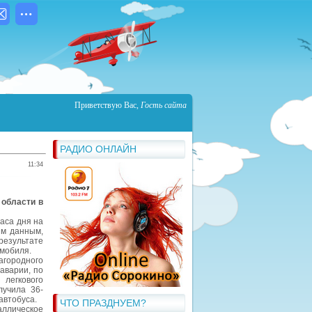
Приветствую Вас
,
Гость сайта
РАДИО ОНЛАЙН
11:34
 области в
аса дня на
ым данным,
езультате
омобиля.
агородного
аварии, по
легкового
лучила 36-
автобуса.
ЧТО ПРАЗДНУЕМ?
аллическое