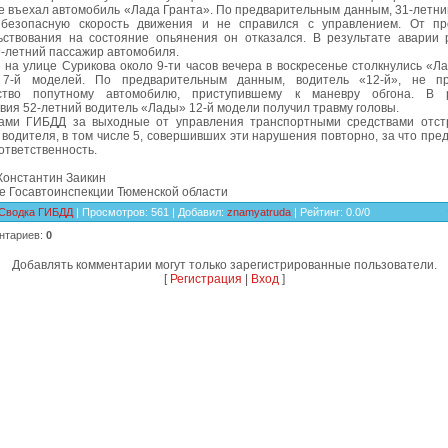
е въехал автомобиль «Лада Гранта». По предварительным данным, 31-летни
безопасную скорость движения и не справился с управлением. От пр
ьствования на состояние опьянения он отказался. В результате аварии
9-летний пассажир автомобиля.
 на улице Сурикова около 9-ти часов вечера в воскресенье столкнулись «Ла
 7-й моделей. По предварительным данным, водитель «12-й», не пр
ство попутному автомобилю, приступившему к маневру обгона. В р
вия 52-летний водитель «Лады» 12-й модели получил травму головы.
ами ГИБДД за выходные от управления транспортными средствами отст
водителя, в том числе 5, совершивших эти нарушения повторно, за что пре
ответственность.
Константин Заикин
е Госавтоинспекции Тюменской области
Сводка ГИБДД
|
Просмотров
: 561 |
Добавил
:
znamyatruda
|
Рейтинг
:
0.0
/
0
нтариев
:
0
Добавлять комментарии могут только зарегистрированные пользователи.
[
Регистрация
|
Вход
]