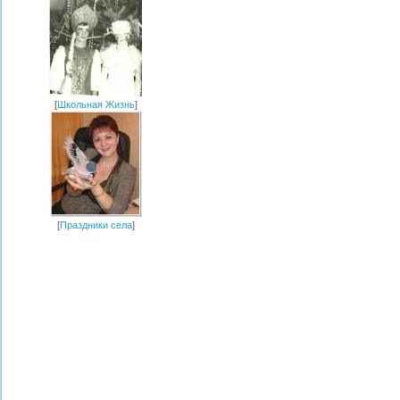
[
Школьная Жизнь
]
[
Праздники села
]