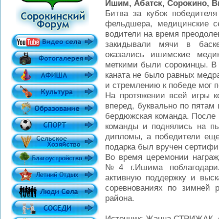
Ишим, Абатск, Сорокино, 
Битва за кубок победителя
фельдшера, медицинские с
водители на время преодоле
закидывали мячи в баск
оказались ишимские меди
меткими были сорокинцы. В 
каната не было равных медр
и стремлению к победе мог 
На протяжении всей игры 
вперед, буквально по пятам
бердюжская команда. После 
команды и поднялись на пь
дипломы, а победители еще
подарка был вручен сертифи
Во время церемонии награж
№4 г.Ишима поблагодарил
активную поддержку и выск
соревнованиях по зимней р
района.
Источник: Жанна СТРИЖАК, 