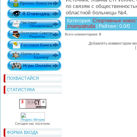
по связям с общественность
областной больницы №4.
Категория
:
Спортивные новос
znamyatruda
|
Рейтинг
:
0.0
/
0
Всего комментариев
:
0
Добавлять комментарии мо
[
ПОХВАСТАЙСЯ
СТАТИСТИКА
Сегодня нас посетили:
ФОРМА ВХОДА