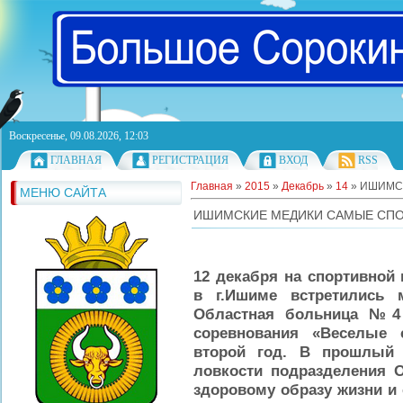
Воскресенье, 09.08.2026, 12:03
ГЛАВНАЯ
РЕГИСТРАЦИЯ
ВХОД
RSS
Главная
»
2015
»
Декабрь
»
14
» ИШИМС
МЕНЮ САЙТА
ИШИМСКИЕ МЕДИКИ САМЫЕ СП
12 декабря на спортивной
в г.Ишиме встретились 
Областная больница №4 
соревнования «Веселые 
второй год. В прошлый 
ловкости подразделения 
здоровому образу жизни и 