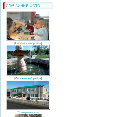
СЛУЧАЙНЫЕ ФОТО
[
Сорокинский район
]
[
Сорокинский район
]
[
Праздники села
]