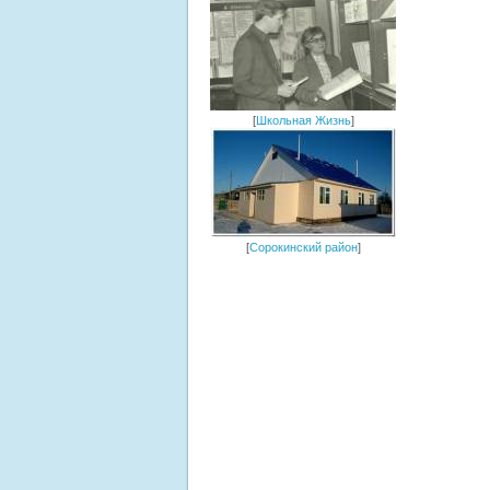
[
Школьная Жизнь
]
[
Сорокинский район
]