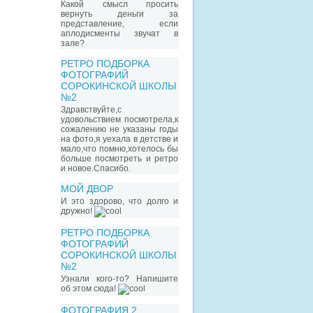
Какой смысл просить
вернуть деньги за
представление, если
аплодисменты звучат в
зале?
РЕТРО ПОДБОРКА
ФОТОГРАФИЙ
СОРОКИНСКОЙ ШКОЛЫ
№2
Здравствуйте,с
удовольствием посмотрела,к
сожалению не указаны годы
на фото,я уехала в детстве и
мало,что помню,хотелось бы
больше посмотреть и ретро
и новое.Спасибо.
МОЙ ДВОР
И это здорово, что долго и
дружно!
РЕТРО ПОДБОРКА
ФОТОГРАФИЙ
СОРОКИНСКОЙ ШКОЛЫ
№2
Узнали кого-то? Напишите
об этом сюда!
ФОТОГРАФИЯ 2