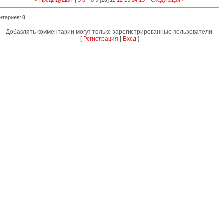
« Предыдущая
|
5
6
7
8
9
[
10
]
11
12
13
14
15
|
Следующая »
нтариев
:
0
Добавлять комментарии могут только зарегистрированные пользователи.
[
Регистрация
|
Вход
]