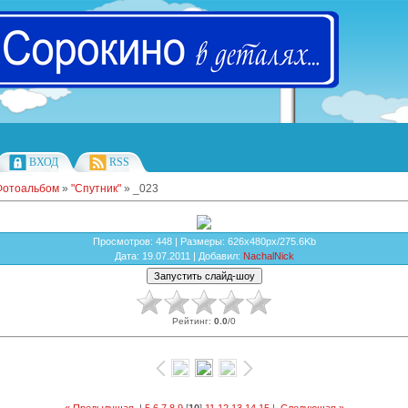
ВХОД
RSS
Фотоальбом
»
"Спутник"
» _023
Просмотров
: 448 |
Размеры
: 626x480px/275.6Kb
Дата
: 19.07.2011 |
Добавил
:
NachalNick
Рейтинг
:
0.0
/
0