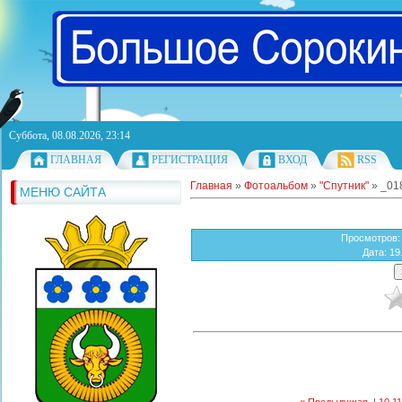
Суббота, 08.08.2026, 23:14
ГЛАВНАЯ
РЕГИСТРАЦИЯ
ВХОД
RSS
Главная
»
Фотоальбом
»
"Спутник"
» _01
МЕНЮ САЙТА
Просмотров
:
Дата
: 19