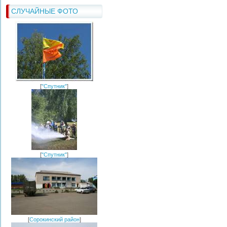
СЛУЧАЙНЫЕ ФОТО
[
"Спутник"
]
[
"Спутник"
]
[
Сорокинский район
]