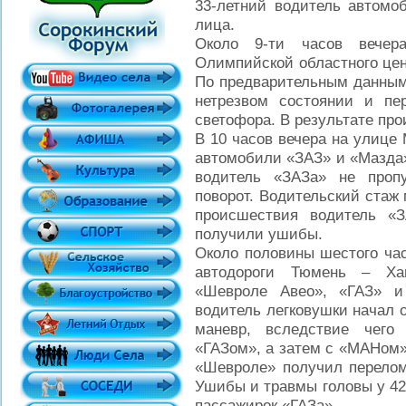
33-летний водитель автомо
лица.
Около 9-ти часов вече
Олимпийской областного цен
По предварительным данным,
нетрезвом состоянии и п
светофора. В результате пр
В 10 часов вечера на улице
автомобили «ЗАЗ» и «Мазда»
водитель «ЗАЗа» не проп
поворот. Водительский стаж 
происшествия водитель «
получили ушибы.
Около половины шестого час
автодороги Тюмень – Хан
«Шевроле Авео», «ГАЗ» и
водитель легковушки начал о
маневр, вследствие чего
«ГАЗом», а затем с «МАНом»
«Шевроле» получил перелом 
Ушибы и травмы головы у 42-
пассажирок «ГАЗа».