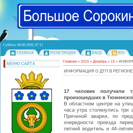
Суббота, 08.08.2026, 07:11
ГЛАВНАЯ
РЕГИСТРАЦИЯ
ВХОД
RSS
Главная
»
2015
»
Декабрь
»
15
» ИНФОРМ
МЕНЮ САЙТА
ИНФОРМАЦИЯ О ДТП В РЕГИОНЕ
17 человек получили т
произошедших в Тюменской
В областном центре на улиц
часа утра столкнулись три 
Причиной аварии, по пре
очередности проезда перек
летний водитель и 44-летня