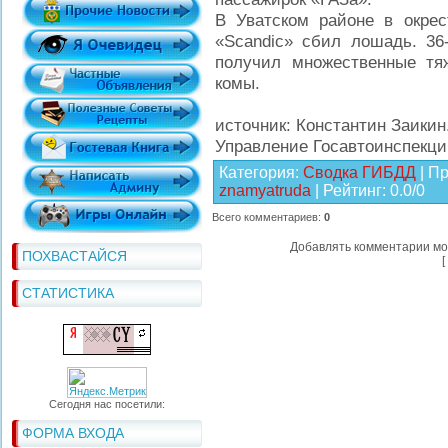
В Уватском районе в окрес
«Scandic» сбил лошадь. 36
получил множественные тя
комы.
источник: Константин Заикин
Управление Госавтоинспекци
Категория
:
Сводка ГИБДД
|
Пр
znamyatruda
|
Рейтинг
:
0.0
/
0
Всего комментариев
:
0
Добавлять комментарии мо
ПОХВАСТАЙСЯ
[
СТАТИСТИКА
Сегодня нас посетили:
ФОРМА ВХОДА