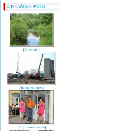
СЛУЧАЙНЫЕ ФОТО
[
"Спутник"
]
[
Праздники села
]
[
Спортивная жизнь
]