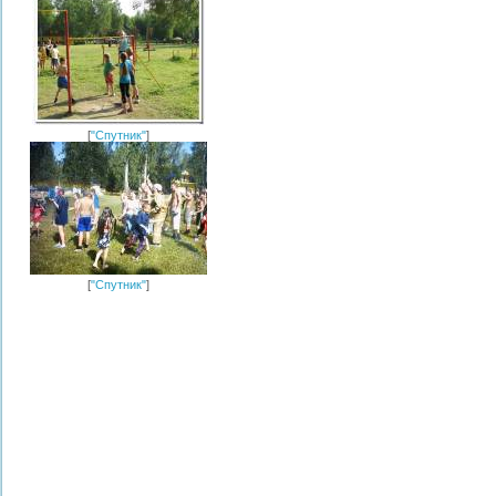
[
"Спутник"
]
[
"Спутник"
]